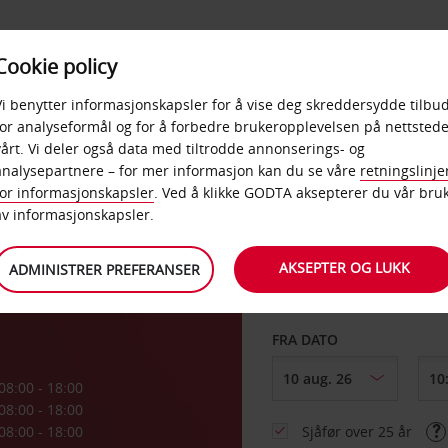
POPULÆRE
Cookie policy
D
PRODUKTER
BEDRIF
DESTINASJONER
Vi benytter informasjonskapsler for å vise deg skreddersydde tilbud
for analyseformål og for å forbedre brukeropplevelsen på nettstede
vårt. Vi deler også data med tiltrodde annonserings- og
analysepartnere – for mer informasjon kan du se våre
retningslinje
for informasjonskapsler
. Ved å klikke GODTA aksepterer du vår bru
HENT FRA
av informasjonskapsler.
AKSEPTER OG LUKK
ADMINISTRER PREFERANSER
Velg et annet leverin
FRA DATO
08:00 - 18:00
08:00 - 18:00
08:00 - 18:00
Sjåfør over 25 år