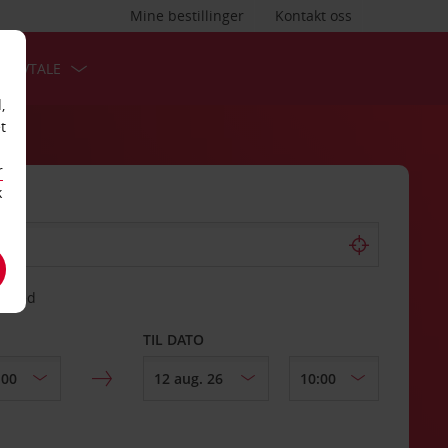
Mine bestillinger
Kontakt oss
TSAVTALE
,
t
r
k
gssted
TIL DATO