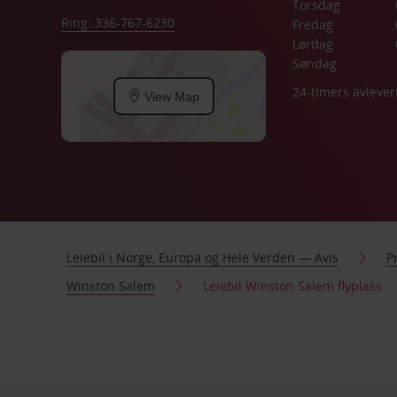
Torsdag
Ring: 336-767-6230
Fredag
Lørdag
Søndag
24-timers avlever
View Map
Leiebil i Norge, Europa og Hele Verden — Avis
P
Winston Salem
Leiebil Winston Salem flyplass