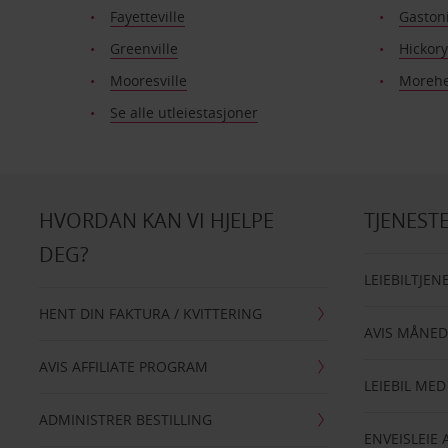
Fayetteville
Gaston
Greenville
Hickory
Mooresville
Morehe
Se alle utleiestasjoner
HVORDAN KAN VI HJELPE
TJENEST
DEG?
LEIEBILTJEN
HENT DIN FAKTURA / KVITTERING
AVIS MÅNED
AVIS AFFILIATE PROGRAM
LEIEBIL MED
ADMINISTRER BESTILLING
ENVEISLEIE 