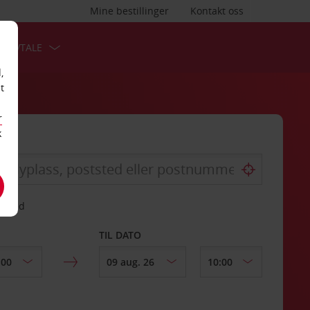
Mine bestillinger
Kontakt oss
TSAVTALE
,
t
r
k
gssted
TIL DATO