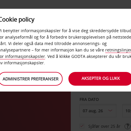
POPULÆRE
Cookie policy
D
PRODUKTER
BEDRIF
DESTINASJONER
Vi benytter informasjonskapsler for å vise deg skreddersydde tilbud
for analyseformål og for å forbedre brukeropplevelsen på nettstede
vårt. Vi deler også data med tiltrodde annonserings- og
analysepartnere – for mer informasjon kan du se våre
retningslinje
for informasjonskapsler
. Ved å klikke GODTA aksepterer du vår bru
HENT FRA
av informasjonskapsler.
AKSEPTER OG LUKK
ADMINISTRER PREFERANSER
Velg et annet leverin
FRA DATO
Sjåfør over 25 år