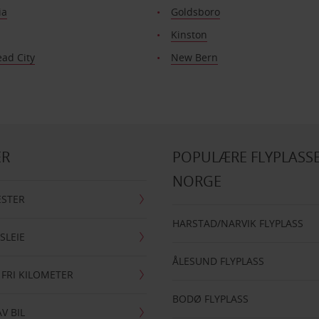
ia
Goldsboro
Kinston
ad City
New Bern
ER
POPULÆRE FLYPLASSE
NORGE
ESTER
HARSTAD/NARVIK FLYPLASS
SLEIE
ÅLESUND FLYPLASS
 FRI KILOMETER
BODØ FLYPLASS
AV BIL