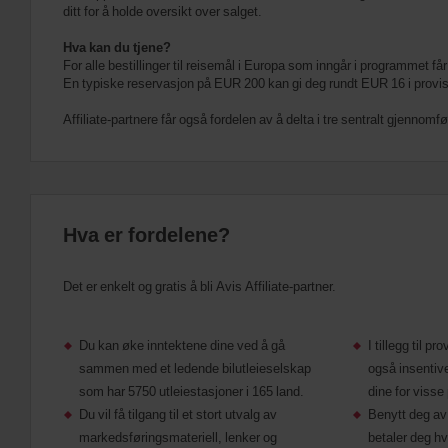
ditt for å holde oversikt over salget.
Hva kan du tjene?
For alle bestillinger til reisemål i Europa som inngår i programmet f
En typiske reservasjon på EUR 200 kan gi deg rundt EUR 16 i provis
Affiliate-partnere får også fordelen av å delta i tre sentralt gjennomf
Hva er fordelene?
Det er enkelt og gratis å bli Avis Affiliate-partner.
Du kan øke inntektene dine ved å gå
I tillegg til p
sammen med et ledende bilutleieselskap
også insentive
som har 5750 utleiestasjoner i 165 land.
dine for visse
Du vil få tilgang til et stort utvalg av
Benytt deg av 
markedsføringsmateriell, lenker og
betaler deg hv