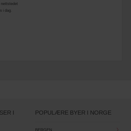
 nettstedet
s i dag.
SER I
POPULÆRE BYER I NORGE
BERGEN