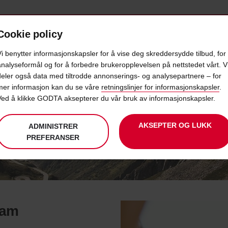
Cookie policy
D
PRODUKTER
POPULÆRE DESTINASJONER
Vi benytter informasjonskapsler for å vise deg skreddersydde tilbud, for
analyseformål og for å forbedre brukeropplevelsen på nettstedet vårt. V
deler også data med tiltrodde annonserings- og analysepartnere – for
AVIS AFFILIATE PROGRAM
mer informasjon kan du se våre
retningslinjer for informasjonskapsler
.
Ved å klikke GODTA aksepterer du vår bruk av informasjonskapsler.
AKSEPTER OG LUKK
ADMINISTRER
PREFERANSER
ram