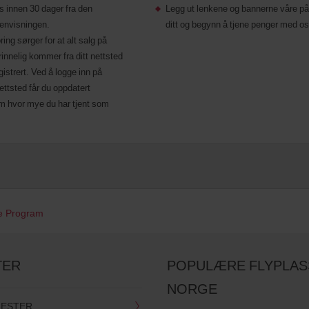
is innen 30 dager fra den
Legg ut lenkene og bannerne våre på
henvisningen.
ditt og begynn å tjene penger med os
ing sørger for at alt salg på
nnelig kommer fra ditt nettsted
registrert. Ved å logge inn på
ttsted får du oppdatert
m hvor mye du har tjent som
ate Program
TER
POPULÆRE FLYPLAS
NORGE
NESTER