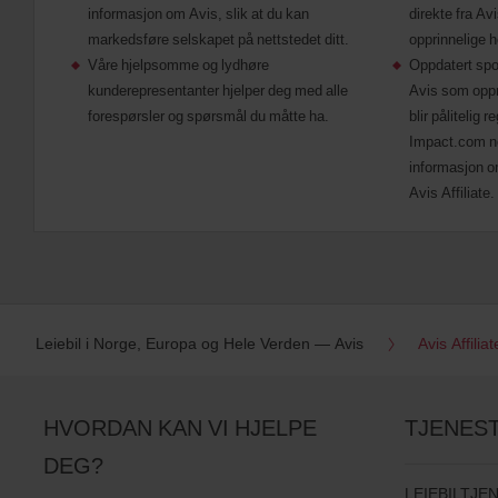
informasjon om Avis, slik at du kan
direkte fra Av
markedsføre selskapet på nettstedet ditt.
opprinnelige 
Våre hjelpsomme og lydhøre
Oppdatert spor
kunderepresentanter hjelper deg med alle
Avis som oppri
forespørsler og spørsmål du måtte ha.
blir pålitelig 
Impact.com ne
informasjon o
Avis Affiliate.
Leiebil i Norge, Europa og Hele Verden — Avis
Avis Affili
HVORDAN KAN VI HJELPE
TJENES
DEG?
LEIEBILTJE