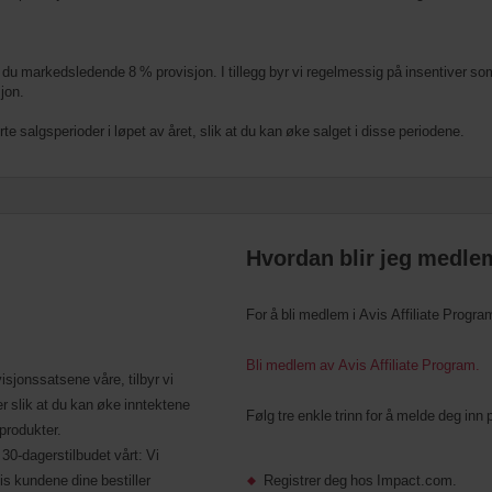
år du markedsledende 8 % provisjon. I tillegg byr vi regelmessig på insentiver so
jon.
ørte salgsperioder i løpet av året, slik at du kan øke salget i disse periodene.
Hvordan blir jeg medle
For å bli medlem i Avis Affiliate Progr
Bli medlem av Avis Affiliate Program.
rovisjonssatsene våre, tilbyr vi
r slik at du kan øke inntektene
Følg tre enkle trinn for å melde deg inn 
 produkter.
30-dagerstilbudet vårt: Vi
is kundene dine bestiller
Registrer deg hos Impact.com.