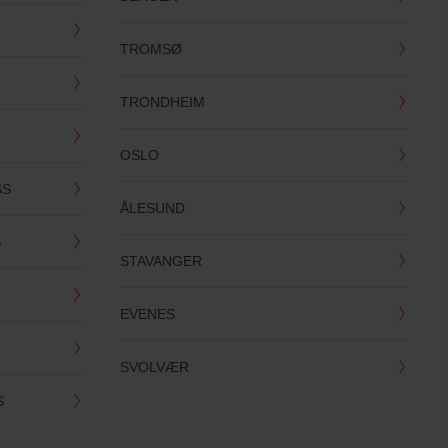
TROMSØ
TRONDHEIM
OSLO
SS
ÅLESUND
S
STAVANGER
EVENES
SVOLVÆR
S