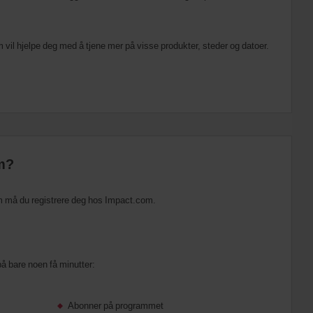
m vil hjelpe deg med å tjene mer på visse produkter, steder og datoer.
m?
am må du registrere deg hos Impact.com.
på bare noen få minutter:
Abonner på programmet