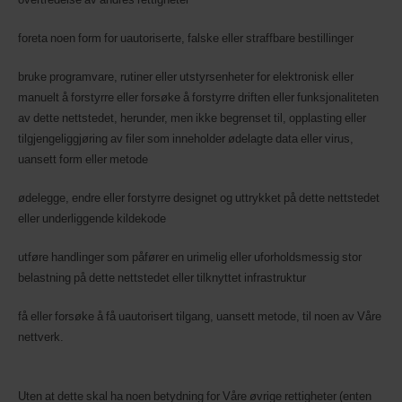
foreta noen form for uautoriserte, falske eller straffbare bestillinger
bruke programvare, rutiner eller utstyrsenheter for elektronisk eller
manuelt å forstyrre eller forsøke å forstyrre driften eller funksjonaliteten
av dette nettstedet, herunder, men ikke begrenset til, opplasting eller
tilgjengeliggjøring av filer som inneholder ødelagte data eller virus,
uansett form eller metode
ødelegge, endre eller forstyrre designet og uttrykket på dette nettstedet
eller underliggende kildekode
utføre handlinger som påfører en urimelig eller uforholdsmessig stor
belastning på dette nettstedet eller tilknyttet infrastruktur
få eller forsøke å få uautorisert tilgang, uansett metode, til noen av Våre
nettverk.
Uten at dette skal ha noen betydning for Våre øvrige rettigheter (enten