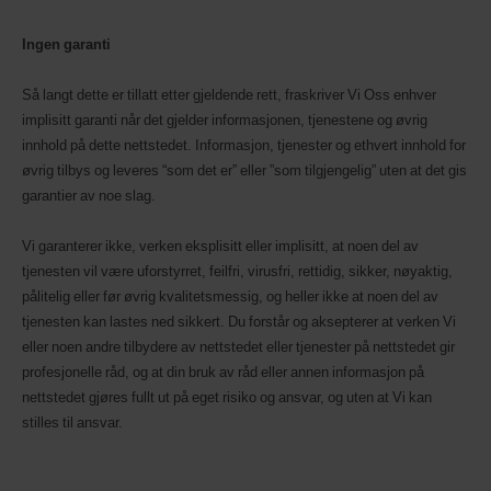
Ingen garanti
Så langt dette er tillatt etter gjeldende rett, fraskriver Vi Oss enhver
implisitt garanti når det gjelder informasjonen, tjenestene og øvrig
innhold på dette nettstedet. Informasjon, tjenester og ethvert innhold for
øvrig tilbys og leveres “som det er” eller ”som tilgjengelig” uten at det gis
garantier av noe slag.
Vi garanterer ikke, verken eksplisitt eller implisitt, at noen del av
tjenesten vil være uforstyrret, feilfri, virusfri, rettidig, sikker, nøyaktig,
pålitelig eller før øvrig kvalitetsmessig, og heller ikke at noen del av
tjenesten kan lastes ned sikkert. Du forstår og aksepterer at verken Vi
eller noen andre tilbydere av nettstedet eller tjenester på nettstedet gir
profesjonelle råd, og at din bruk av råd eller annen informasjon på
nettstedet gjøres fullt ut på eget risiko og ansvar, og uten at Vi kan
stilles til ansvar.