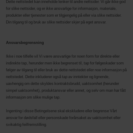
Dette nettstedet kan inneholde lenker til andre nettsider. Vi går ikke god
for slike nettsider, og er ikke ansvarlige for informasjon, materiale,
produkter eller tjenester som er tilgjengelig på eller via slike nettsider.
Din tilgang til og bruk av slike nettsider skjer på eget ansvar.
Ansvarsbegrensning
Ikke i noe tilfelle vil Vi være ansvarlige for noen form for direkte eller
indirekte tap, herunder men ikke begrenset til, tap for følgeskader som
følger av tilgang til eller bruk av dette nettstedet eller noe informasjon på
nettstedet. Dette inkluderer også tap av inntekter og lignende,
uavhengig om dette skyldes kontraktsbrudd, uaktsomhet (herunder
simpel uaktsomhet), produktansvar eller annet, og selv om man har fått
informasjon om slike mulige tap.
Ingenting i disse Betingelsene skal ekskludere eller begrense Vårt
ansvar for dødsfall eller personskade forårsaket av uaktsomhet eller
svikaktig feilfremstilling.