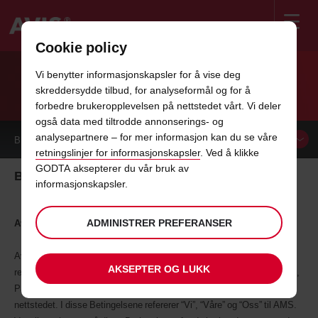
Cookie policy
Welcome
to
Vi benytter informasjonskapsler for å vise deg
Avis
BRUK AV NETTSIDEN
skreddersydde tilbud, for analyseformål og for å
forbedre brukeropplevelsen på nettstedet vårt. Vi deler
også data med tiltrodde annonserings- og
analysepartnere – for mer informasjon kan du se våre
BESTILL EN
BIL
retningslinjer for informasjonskapsler
. Ved å klikke
GODTA aksepterer du vår bruk av
Betingelser for bruk av nettsidene
informasjonskapsler.
ADMINISTRER PREFERANSER
Avtale om bruk av Avis’ nettsted
Avis Management Services Limited (AMS), registrert i England med
AKSEPTER OG LUKK
registreringsnummer 01972749 og med registrert adresse: Avis House,
Park Road, Bracknell, Berkshire, RG12 2EW, eier og driver dette
nettstedet. I disse Betingelsene refererer “Vi”, “Våre” og “Oss” til AMS.