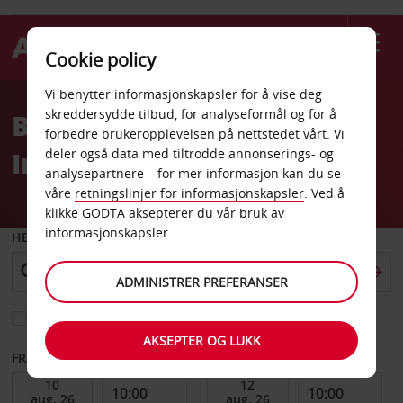
Cookie policy
Welcome
Vi benytter informasjonskapsler for å vise deg
to
skreddersydde tilbud, for analyseformål og for å
Billeie Molde Årø
Avis
forbedre brukeropplevelsen på nettstedet vårt. Vi
Innenlandsflyplass
deler også data med tiltrodde annonserings- og
analysepartnere – for mer informasjon kan du se
våre
retningslinjer for informasjonskapsler
. Ved å
klikke GODTA aksepterer du vår bruk av
informasjonskapsler.
HENT FRA
ADMINISTRER PREFERANSER
Velg et annet leveringssted
AKSEPTER OG LUKK
FRA DATO
TIL DATO