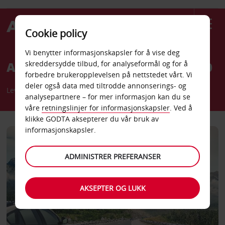
Cookie policy
Vi benytter informasjonskapsler for å vise deg
Avis på veien mot netto null 2050
skreddersydde tilbud, for analyseformål og for å
forbedre brukeropplevelsen på nettstedet vårt. Vi
deler også data med tiltrodde annonserings- og
Leverer bærekraftig transport for planeten og menneskene.
analysepartnere – for mer informasjon kan du se
våre
retningslinjer for informasjonskapsler
. Ved å
klikke GODTA aksepterer du vår bruk av
informasjonskapsler.
ADMINISTRER PREFERANSER
AKSEPTER OG LUKK