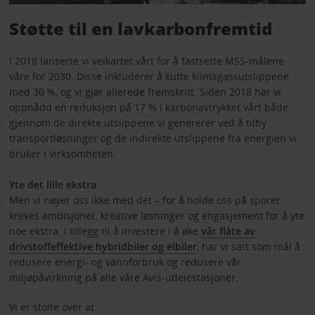
Støtte til en lavkarbonfremtid
I 2018 lanserte vi veikartet vårt for å fastsette MSS-målene
våre for 2030. Disse inkluderer å kutte klimagassutslippene
med 30 %, og vi gjør allerede fremskritt. Siden 2018 har vi
oppnådd en reduksjon på 17 % i karbonavtrykket vårt både
gjennom de direkte utslippene vi genererer ved å tilby
transportløsninger og de indirekte utslippene fra energien vi
bruker i virksomheten.
Yte det lille ekstra
Men vi nøyer oss ikke med det – for å holde oss på sporet
kreves ambisjoner, kreative løsninger og engasjement for å yte
noe ekstra. I tillegg til å investere i å øke
vår flåte av
drivstoffeffektive hybridbiler og elbiler
, har vi satt som mål å
redusere energi- og vannforbruk og redusere vår
miljøpåvirkning på alle våre Avis-utleiestasjoner.
Vi er stolte over at: