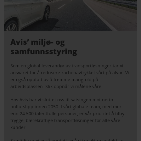
Avis’ miljø- og
samfunnsstyring
Som en global leverandør av transportløsninger tar vi
ansvaret for å redusere karbonavtrykket vårt på alvor. Vi
er også opptatt av å fremme mangfold på
arbeidsplassen. Slik oppnår vi målene våre.
Hos Avis har vi sluttet oss til satsingen mot netto
nullutslipp innen 2050. I vårt globale team, med mer
enn 24 500 talentfulle personer, er vår prioritet å tilby
trygge, bærekraftige transportløsninger for alle våre
kunder.
Samtidig er vi også opptatt av å sikre økt mangfold i et