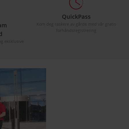
QuickPass
ram
Kom deg raskere av gårde med vår gratis
forhåndsregistrering
d
og eksklusive