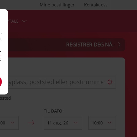
Mine bestillinger
Kontakt oss
TSAVTALE
,
t
REGISTRER DEG NÅ.
r
k
gssted
TIL DATO