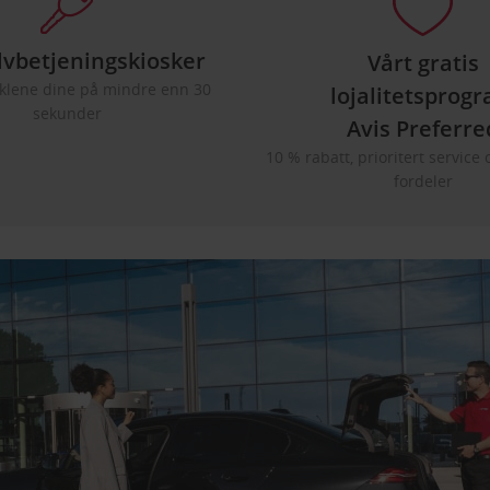
lvbetjeningskiosker
Vårt gratis
øklene dine på mindre enn 30
lojalitetsprog
sekunder
Avis Preferre
10 % rabatt, prioritert service 
fordeler