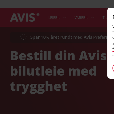
LEIEBIL
VAREBIL
TILBU
Spar 10% året rundt med Avis Preferred.R
Bestill din Avis
bilutleie med
trygghet