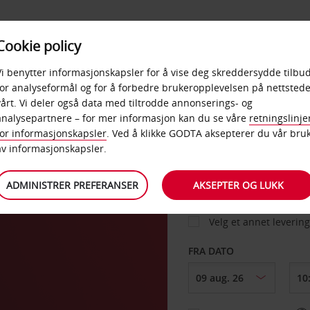
POPULÆRE
Cookie policy
D
PRODUKTER
BEDRIF
DESTINASJONER
Vi benytter informasjonskapsler for å vise deg skreddersydde tilbud
for analyseformål og for å forbedre brukeropplevelsen på nettstede
egistrer deg gratis nå.
vårt. Vi deler også data med tiltrodde annonserings- og
analysepartnere – for mer informasjon kan du se våre
retningslinje
for informasjonskapsler
. Ved å klikke GODTA aksepterer du vår bru
av informasjonskapsler.
HENT FRA
ADMINISTRER PREFERANSER
AKSEPTER OG LUKK
Velg et annet leverin
FRA DATO