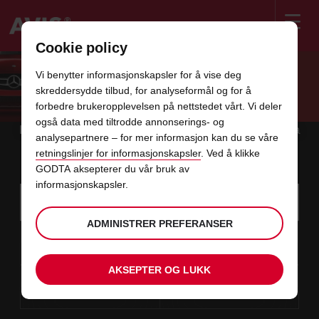
Cookie policy
Welcome
to
Vi benytter informasjonskapsler for å vise deg
Avis
REGISTRER MANGLENDE POENG
skreddersydde tilbud, for analyseformål og for å
forbedre brukeropplevelsen på nettstedet vårt. Vi deler
også data med tiltrodde annonserings- og
Registrere manglende bonuspoeng du har opptjent fra
analysepartnere – for mer informasjon kan du se våre
en av våre reisepartnere.
retningslinjer for informasjonskapsler
. Ved å klikke
GODTA aksepterer du vår bruk av
informasjonskapsler.
Instructions
Koblinger
Søk
etter
Bruk s
for
stedet
for
ADMINISTRER PREFERANSER
der
Screen
dato
Tidspunktet
velg
Valgt
velg
fra-
fra-
du
08
10
fraD
du
å
hentetid
å
minutt
time
LØ
å
Reader
:00
ønsker
har
endre
endre
AUG
å
valgt
Users:
hoppe
hente
for
AKSEPTER OG LUKK
dato
Gjeldende
velg
time
Valgt
velg
til-
til-
bilen
henting
Skip
10
10
til
å
to
hentetid
å
time
minutt
MA
er
:00
screen
over
endre
endre
AUG
reader
instructions
i
Oppgi