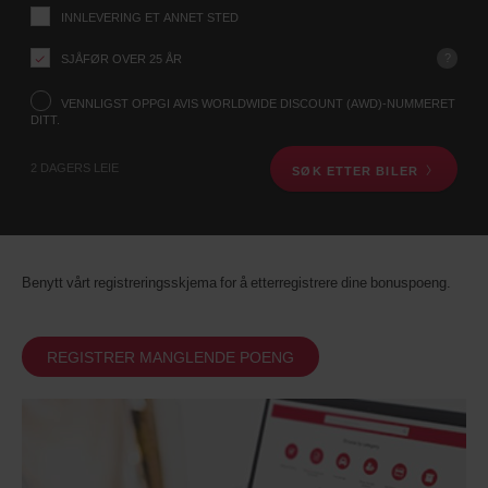
INNLEVERING ET ANNET STED
ditt
dette
hentested
i
?
SJÅFØR OVER 25 ÅR
skjemaet
billeieskjemaet
nedenfor.
VENNLIGST OPPGI AVIS WORLDWIDE DISCOUNT (AWD)-NUMMERET
Oppgi
DITT.
deretter
dato
2 DAGERS LEIE
SØK ETTER BILER
og
tidspunkt
for
henting
Du
kan
Benytt vårt registreringsskjema for å etterregistrere dine bonuspoeng.
også
oppgi
Avis
Worldwide
REGISTRER MANGLENDE POENG
Discount
(AWD)-
nummeret
ditt.
Vans
og