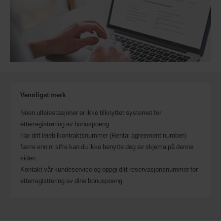
scootere
kan
også
bestilles
hvis
disse
er
tilgjengelige
der
du
er.
Vennligst merk
Noen utleiestasjoner er ikke tilknyttet systemet for
etterregistrering av bonuspoeng.
Har ditt leiebilkontraktsnummer (Rental agreement number)
færre enn ni sifre kan du ikke benytte deg av skjema på denne
siden.
Kontakt vår kundeservice og oppgi ditt reservasjonsnummer for
etterregistrering av dine bonuspoeng.