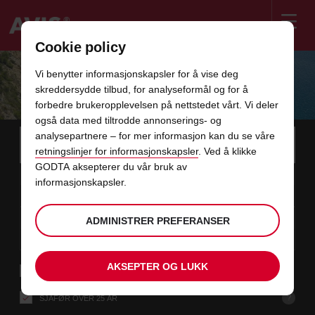
Cookie policy
Welcome
to
Vi benytter informasjonskapsler for å vise deg
Avis
LEIEBIL ALICANTE MED AVIS
skreddersydde tilbud, for analyseformål og for å
forbedre brukeropplevelsen på nettstedet vårt. Vi deler
også data med tiltrodde annonserings- og
Instructions
Koblinger
analysepartnere – for mer informasjon kan du se våre
Søk
etter
Bruk s
for
retningslinjer for informasjonskapsler
. Ved å klikke
stedet
for
GODTA aksepterer du vår bruk av
der
Screen
dato
Tidspunktet
velg
Valgt
velg
fra-
fra-
du
08
10
fraD
du
å
hentetid
å
minutt
time
LØ
informasjonskapsler.
å
Reader
:00
ønsker
har
endre
endre
AUG
å
valgt
Users:
hoppe
hente
for
dato
Gjeldende
velg
time
Valgt
velg
til-
til-
bilen
henting
ADMINISTRER PREFERANSER
Skip
10
10
til
å
to
hentetid
å
time
minutt
MA
er
:00
screen
over
endre
endre
AUG
reader
instructions
i
Oppgi
AKSEPTER OG LUKK
INNLEVERING ET ANNET STED
ditt
dette
hentested
i
?
SJÅFØR OVER 25 ÅR
skjemaet
billeieskjemaet