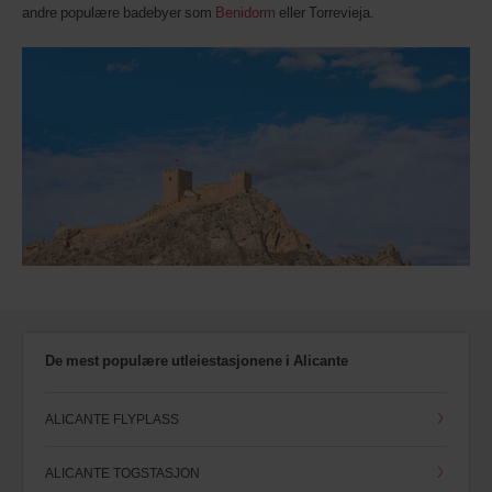
andre populære badebyer som
Benidorm
eller Torrevieja.
disse
er
tilgjengelige
der
du
er.
De mest populære utleiestasjonene i Alicante
ALICANTE FLYPLASS
ALICANTE TOGSTASJON