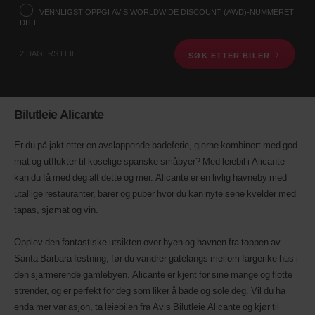
nedenfor.
VENNLIGST OPPGI AVIS WORLDWIDE DISCOUNT (AWD)-NUMMERET
Oppgi
DITT.
deretter
dato
2 DAGERS LEIE
SØK ETTER BILER
og
tidspunkt
for
henting
Du
Bilutleie Alicante
kan
også
Er du på jakt etter en avslappende badeferie, gjerne kombinert med god
oppgi
Avis
mat og utflukter til koselige spanske småbyer? Med leiebil i Alicante
Worldwide
kan du få med deg alt dette og mer. Alicante er en livlig havneby med
Discount
utallige restauranter, barer og puber hvor du kan nyte sene kvelder med
(AWD)-
tapas, sjømat og vin.
nummeret
ditt.
Vans
Opplev den fantastiske utsikten over byen og havnen fra toppen av
og
Santa Barbara festning, før du vandrer gatelangs mellom fargerike hus i
scootere
kan
den sjarmerende gamlebyen. Alicante er kjent for sine mange og flotte
også
strender, og er perfekt for deg som liker å bade og sole deg. Vil du ha
bestilles
enda mer variasjon, ta leiebilen fra Avis Bilutleie Alicante og kjør til
hvis