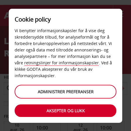
Cookie policy
Welcome
Vi benytter informasjonskapsler for å vise deg
to
skreddersydde tilbud, for analyseformål og for å
Leiebil Troy MI Rochester
Avis
forbedre brukeropplevelsen på nettstedet vårt. Vi
Road
deler også data med tiltrodde annonserings- og
analysepartnere – for mer informasjon kan du se
våre
retningslinjer for informasjonskapsler
. Ved å
klikke GODTA aksepterer du vår bruk av
informasjonskapsler.
HENT FRA
ADMINISTRER PREFERANSER
Velg et annet leveringssted
AKSEPTER OG LUKK
FRA DATO
TIL DATO