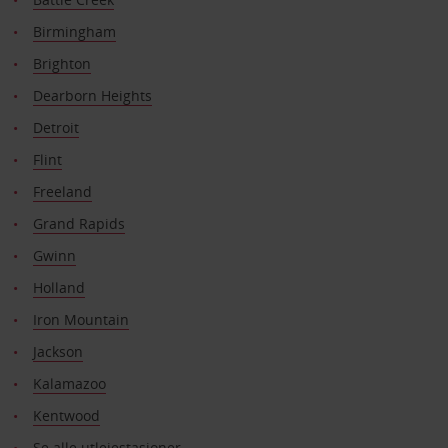
Birmingham
Brighton
Dearborn Heights
Detroit
Flint
Freeland
Grand Rapids
Gwinn
Holland
Iron Mountain
Jackson
Kalamazoo
Kentwood
Se alle utleiestasjoner