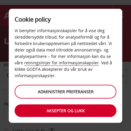
Cookie policy
Welcome
Vi benytter informasjonskapsler for å vise deg
to
skreddersydde tilbud, for analyseformål og for å
Leiebil Michigan
Avis
forbedre brukeropplevelsen på nettstedet vårt. Vi
deler også data med tiltrodde annonserings- og
analysepartnere – for mer informasjon kan du se
våre
retningslinjer for informasjonskapsler
. Ved å
HENT FRA
klikke GODTA aksepterer du vår bruk av
informasjonskapsler.
Velg et annet leveringssted
ADMINISTRER PREFERANSER
FRA DATO
TIL DATO
AKSEPTER OG LUKK
Sjåfør over 25 år