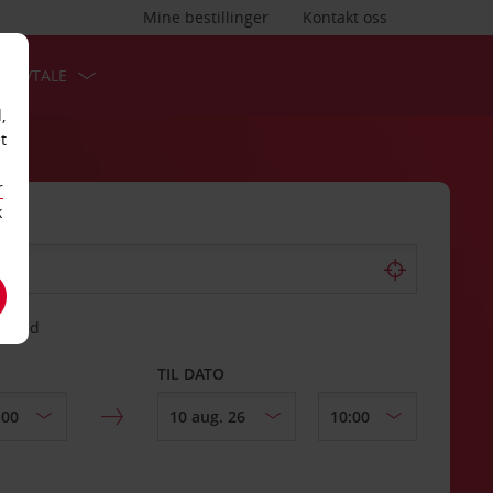
Mine bestillinger
Kontakt oss
TSAVTALE
,
t
r
k
gssted
TIL DATO