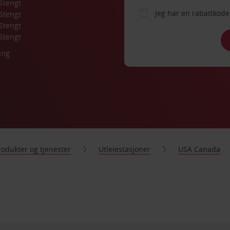
Stengt
Jeg har en rabattko
Stengt
Stengt
Stengt
ing
rodukter og tjenester
Utleiestasjoner
USA Canada