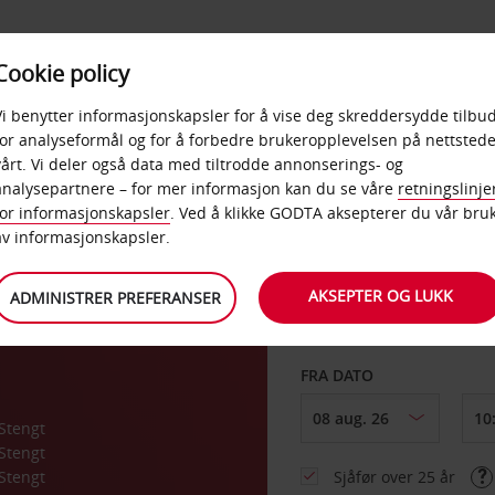
POPULÆRE
Cookie policy
D
PRODUKTER
BEDRIF
DESTINASJONER
Vi benytter informasjonskapsler for å vise deg skreddersydde tilbud
for analyseformål og for å forbedre brukeropplevelsen på nettstede
vårt. Vi deler også data med tiltrodde annonserings- og
g
analysepartnere – for mer informasjon kan du se våre
retningslinje
for informasjonskapsler
. Ved å klikke GODTA aksepterer du vår bru
HENT FRA
av informasjonskapsler.
AKSEPTER OG LUKK
ADMINISTRER PREFERANSER
Velg et annet leverin
FRA DATO
Stengt
Stengt
Stengt
Sjåfør over 25 år