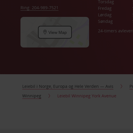
Torsdag
Ring: 204-989-7521
Fredag
Lørdag
Søndag
24-timers avlever
View Map
Leiebil i Norge, Europa og Hele Verden — Avis
P
Winnipeg
Leiebil Winnipeg York Avenue