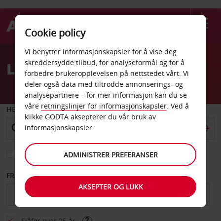
Cookie policy
Welcome
Vi benytter informasjonskapsler for å vise deg
to
skreddersydde tilbud, for analyseformål og for å
Leiebil Manitoba
Avis
forbedre brukeropplevelsen på nettstedet vårt. Vi
deler også data med tiltrodde annonserings- og
analysepartnere – for mer informasjon kan du se
våre
retningslinjer for informasjonskapsler
. Ved å
HENT FRA
klikke GODTA aksepterer du vår bruk av
informasjonskapsler.
Velg et annet leveringssted
ADMINISTRER PREFERANSER
FRA DATO
TIL DATO
AKSEPTER OG LUKK
Sjåfør over 25 år