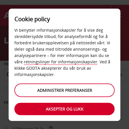
Cookie policy
Welcome
Vi benytter informasjonskapsler for å vise deg
to
skreddersydde tilbud, for analyseformål og for å
Leiebil Paradise Island
Avis
forbedre brukeropplevelsen på nettstedet vårt. Vi
deler også data med tiltrodde annonserings- og
analysepartnere – for mer informasjon kan du se
våre
retningslinjer for informasjonskapsler
. Ved å
HENT FRA
klikke GODTA aksepterer du vår bruk av
informasjonskapsler.
Velg et annet leveringssted
ADMINISTRER PREFERANSER
FRA DATO
TIL DATO
AKSEPTER OG LUKK
Sjåfør over 25 år