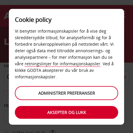
Cookie policy
Welcome
Vi benytter informasjonskapsler for å vise deg
to
skreddersydde tilbud, for analyseformål og for å
Leiebil Bahamas
Avis
forbedre brukeropplevelsen på nettstedet vårt. Vi
deler også data med tiltrodde annonserings- og
analysepartnere – for mer informasjon kan du se
våre
retningslinjer for informasjonskapsler
. Ved å
HENT FRA
klikke GODTA aksepterer du vår bruk av
informasjonskapsler.
Velg et annet leveringssted
ADMINISTRER PREFERANSER
FRA DATO
TIL DATO
AKSEPTER OG LUKK
Sjåfør over 25 år