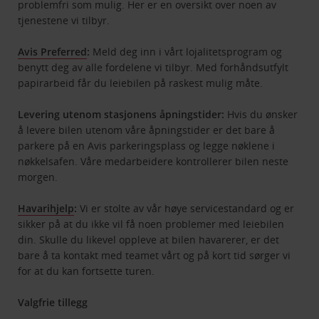
problemfri som mulig. Her er en oversikt over noen av
tjenestene vi tilbyr.
Avis Preferred
:
Meld deg inn i vårt lojalitetsprogram og
benytt deg av alle fordelene vi tilbyr. Med forhåndsutfylt
papirarbeid får du leiebilen på raskest mulig måte.
Levering utenom stasjonens åpningstider:
Hvis du ønsker
å levere bilen utenom våre åpningstider er det bare å
parkere på en Avis parkeringsplass og legge nøklene i
nøkkelsafen. Våre medarbeidere kontrollerer bilen neste
morgen.
Havarihjelp
:
Vi er stolte av vår høye servicestandard og er
sikker på at du ikke vil få noen problemer med leiebilen
din. Skulle du likevel oppleve at bilen havarerer, er det
bare å ta kontakt med teamet vårt og på kort tid sørger vi
for at du kan fortsette turen.
Valgfrie tillegg