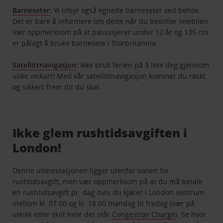
Barneseter
:
Vi tilbyr også egnede barneseter ved behov.
Det er bare å informere om dette når du bestiller leiebilen.
Vær oppmerksom på at passasjerer under 12 år og 135 cm
er pålagt å bruke barnesete i Storbritannia.
Satellittnavigasjon
:
Ikke bruk ferien på å lete deg gjennom
ulike veikart! Med vår satellittnavigasjon kommer du raskt
og sikkert frem dit du skal.
Ikke glem rushtidsavgiften i
London!
Denne utleiestasjonen ligger utenfor sonen for
rushtidsavgift, men vær oppmerksom på at du må betale
en rushtidsavgift pr. dag hvis du kjører i London sentrum
mellom kl. 07.00 og kl. 18.00 mandag til fredag (vær på
utkikk etter skilt hvor det står
Congestion Charge
). Se hvor