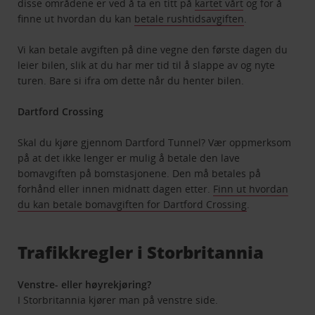
disse områdene er ved å ta en titt på
kartet vårt
og for å
finne ut hvordan du kan
betale rushtidsavgiften
.
Vi kan betale avgiften på dine vegne den første dagen du
leier bilen, slik at du har mer tid til å slappe av og nyte
turen. Bare si ifra om dette når du henter bilen.
Dartford Crossing
Skal du kjøre gjennom Dartford Tunnel? Vær oppmerksom
på at det ikke lenger er mulig å betale den lave
bomavgiften på bomstasjonene. Den må betales på
forhånd eller innen midnatt dagen etter.
Finn ut hvordan
du kan betale bomavgiften for Dartford Crossing
.
Trafikkregler i Storbritannia
Venstre- eller høyrekjøring?
I Storbritannia kjører man på venstre side.