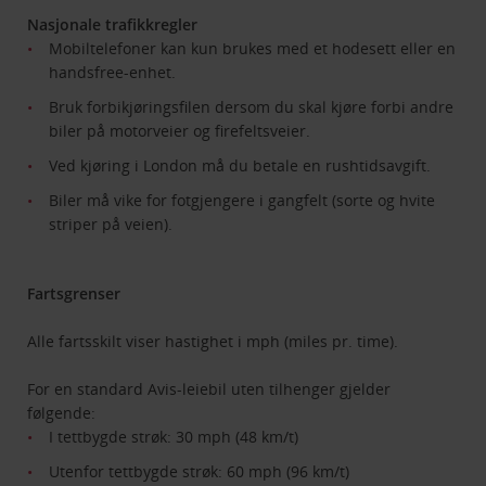
Nasjonale trafikkregler
Mobiltelefoner kan kun brukes med et hodesett eller en
handsfree-enhet.
Bruk forbikjøringsfilen dersom du skal kjøre forbi andre
biler på motorveier og firefeltsveier.
Ved kjøring i London må du betale en rushtidsavgift.
Biler må vike for fotgjengere i gangfelt (sorte og hvite
striper på veien).
Fartsgrenser
Alle fartsskilt viser hastighet i mph (miles pr. time).
For en standard Avis-leiebil uten tilhenger gjelder
følgende:
I tettbygde strøk: 30 mph (48 km/t)
Utenfor tettbygde strøk: 60 mph (96 km/t)