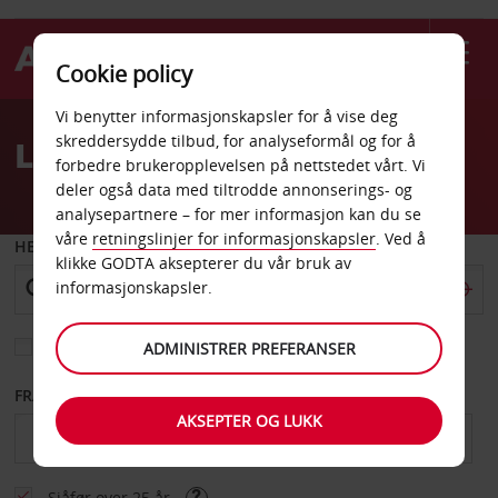
Cookie policy
Welcome
Vi benytter informasjonskapsler for å vise deg
to
skreddersydde tilbud, for analyseformål og for å
Leiebil på Luton flyplass
Avis
forbedre brukeropplevelsen på nettstedet vårt. Vi
deler også data med tiltrodde annonserings- og
analysepartnere – for mer informasjon kan du se
våre
retningslinjer for informasjonskapsler
. Ved å
HENT FRA
klikke GODTA aksepterer du vår bruk av
informasjonskapsler.
Velg et annet leveringssted
ADMINISTRER PREFERANSER
FRA DATO
TIL DATO
AKSEPTER OG LUKK
Sjåfør over 25 år