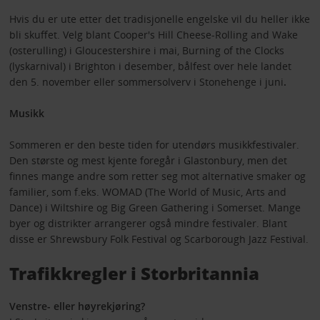
Hvis du er ute etter det tradisjonelle engelske vil du heller ikke
bli skuffet. Velg blant Cooper's Hill Cheese-Rolling and Wake
(osterulling) i Gloucestershire i mai, Burning of the Clocks
(lyskarnival) i Brighton i desember, bålfest over hele landet
den 5. november eller sommersolverv i Stonehenge i juni
.
Musikk
Sommeren er den beste tiden for utendørs musikkfestivaler.
Den største og mest kjente foregår i Glastonbury, men det
finnes mange andre som retter seg mot alternative smaker og
familier, som f.eks. WOMAD (The World of Music, Arts and
Dance) i Wiltshire og Big Green Gathering i Somerset. Mange
byer og distrikter arrangerer også mindre festivaler. Blant
disse er Shrewsbury Folk Festival og Scarborough Jazz Festival.
Trafikkregler i Storbritannia
Venstre- eller høyrekjøring?