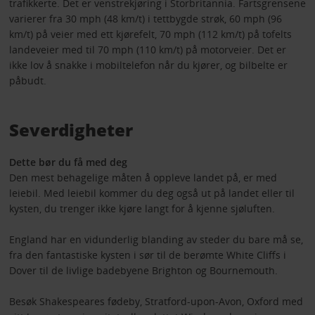
trafikkerte. Det er venstrekjøring i Storbritannia. Fartsgrensene
varierer fra 30 mph (48 km/t) i tettbygde strøk, 60 mph (96
km/t) på veier med ett kjørefelt, 70 mph (112 km/t) på tofelts
landeveier med til 70 mph (110 km/t) på motorveier. Det er
ikke lov å snakke i mobiltelefon når du kjører, og bilbelte er
påbudt.
Severdigheter
Dette bør du få med deg
Den mest behagelige måten å oppleve landet på, er med
leiebil. Med leiebil kommer du deg også ut på landet eller til
kysten, du trenger ikke kjøre langt for å kjenne sjøluften.
England har en vidunderlig blanding av steder du bare må se,
fra den fantastiske kysten i sør til de berømte White Cliffs i
Dover til de livlige badebyene Brighton og Bournemouth.
Besøk Shakespeares fødeby, Stratford-upon-Avon, Oxford med