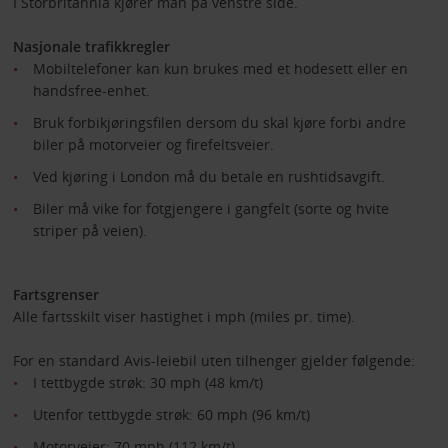
I Storbritannia kjører man på venstre side.
Nasjonale trafikkregler
Mobiltelefoner kan kun brukes med et hodesett eller en
handsfree-enhet.
Bruk forbikjøringsfilen dersom du skal kjøre forbi andre
biler på motorveier og firefeltsveier.
Ved kjøring i London må du betale en rushtidsavgift.
Biler må vike for fotgjengere i gangfelt (sorte og hvite
striper på veien).
Fartsgrenser
Alle fartsskilt viser hastighet i mph (miles pr. time).
For en standard Avis-leiebil uten tilhenger gjelder følgende:
I tettbygde strøk: 30 mph (48 km/t)
Utenfor tettbygde strøk: 60 mph (96 km/t)
Motorveier: 70 mph (112 km/t)