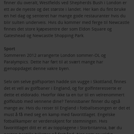
finner du overalt, Westfields ved Shepherds Bush i London er
ett av de nyeste og det største i landet. Her kan du fint bruke
en hel dag og senteret har mange gode restauranter hvis du
blir sulten underveis. Hvis du kommer med ferge til Newcastle
finnes det store kjøpesentre der som Eldon Square og
Gateshead og Newcastle Shopping Park.
Sport
Sommeren 2012 arrangerte London sommer-OL og
Paralympics. Dette har ført til at svært mange har
gjenoppdaget denne vakre byen.
Selv om selve golfsporten hadde sin vugge i Skottland, finnes
det et vell av golfbaner i England, og for golfinteresserte er
dette et eldorado. Hvorfor ikke ta en tur til en velrenommert
golfklubb med vennene dine? Tennisbaner finner du også
mange av. Hvis du reiser til England i fotballsesongen er det et
must å få med seg en kamp med favorittlaget. Engelske
fotballkamper er verdenskjent for stemningen. Hvis
favorittlaget ditt er et av topplagene i Storbritannia, bør du