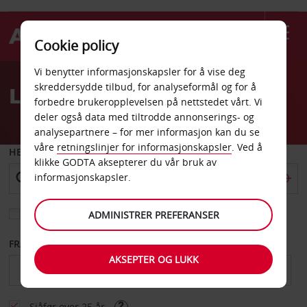
Cookie policy
Welcome
Vi benytter informasjonskapsler for å vise deg
to
skreddersydde tilbud, for analyseformål og for å
Leiebil i England
Avis
forbedre brukeropplevelsen på nettstedet vårt. Vi
deler også data med tiltrodde annonserings- og
analysepartnere – for mer informasjon kan du se
våre
retningslinjer for informasjonskapsler
. Ved å
HENT FRA
klikke GODTA aksepterer du vår bruk av
informasjonskapsler.
Velg et annet leveringssted
ADMINISTRER PREFERANSER
FRA DATO
TIL DATO
AKSEPTER OG LUKK
Sjåfør over 25 år