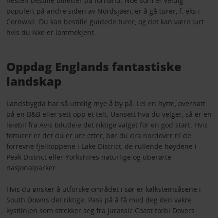
nesten bestille billetter på forhånd. Noe som er veldig
populert på andre siden av Nordsjøen, er å gå turer, f. eks i
Cornwall. Du kan bestille guidede turer, og det kan være lurt
hvis du ikke er lommekjent.
Oppdag Englands fantastiske
landskap
Landsbygda har så utrolig mye å by på. Lei en hytte, overnatt
på en B&B eller sett opp et telt. Uansett hva du velger, så er en
leiebil fra Avis bilutleie det riktige valget for en god start. Hvis
fotturer er det du er ute etter, bør du dra nordover til de
forrevne fjelltoppene i Lake District, de rullende høydene i
Peak District eller Yorkshires naturlige og uberørte
nasjonalparker.
Hvis du ønsker å utforske området i sør er kalksteinsåsene i
South Downs det riktige. Pass på å få med deg den vakre
kystlinjen som strekker seg fra Jurassic Coast forbi Dovers