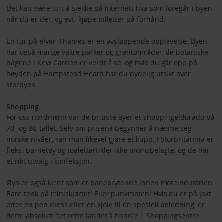
Det kan være lurt å sjekke på Internett hva som foregår i byen
når du er der, og evt. kjøpe billetter på forhånd.
En tur på elven Thames er en avslappende opplevelse. Byen
har også mange vakre parker og grøntområder, de botaniske
hagene i Kew Garden er verdt å se, og hvis du går opp på
høyden på Hampstead Heath har du nydelig utsikt over
storbyen.
Shopping
For oss nordmenn var de britiske øyer et shoppingeldorado på
70- og 80-tallet. Selv om prisene begynner å nærme seg
norske nivåer, kan man likevel gjøre et kupp. I Storbritannia er
f.eks. barnetøy og toalettartikler ikke momsbelagte, og de har
et rikt utvalg i konfeksjon.
Øya er også kjent som et banebrytende innen moteindustrien.
Bare tenk på miniskjørtet! Eller punkmoten! Hvis du er på jakt
etter en pen dress eller en kjole til en spesiell anledning, er
dette absolutt det rette landet å handle i. Shoppingsentre