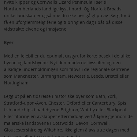
hvite klipper og Cornwalls Lizard Peninsula i sør til
Northumberlands landlige kyst i nord. Og Norfolk Broads'
unike landskap er også noe du ikke bør gå glipp av. Sørg for å
få en uforglemmelig ferie og tilbring en dag i båt på disse
vidstrakte elvene og innsjøene.
Byer
Med en leiebil er du optimalt utstyrt for korte besøk i de ulike
byene og landsbyene. Nyt den moderne livsstilen og den
allsidige underholdningen som tilbys i de regionale sentrene
som Manchester, Birmingham, Newcastle, Leeds, Bristol eller
Nottingham.
Legg ut på en tidsreise i historiske byer som Bath, York,
Stratford-upon-Avon, Chester, Oxford eller Canterbury. Spis
fish and chips i badebyene Brighton, Whitby eller Blackpool.
Eller tilbring en avslappet ettermiddag ved å kjøre gjennom de
maleriske landsbyene i Cotswolds, Devon, Cornwall,
Gloucestershire og Wiltshire. Ikke glem å avslutte dagen med
en scone eller to og en kanne med te.