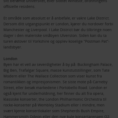
sitt berømte universitet, eller slottet Windsor, dronningens
offisielle residens.
Et område som absolutt er å anbefale, er vakre Lake District.
Dersom ditt utgangspunkt er London, kjører du nordover forbi
Manchester og Liverpool. I Lake District bør du tilbringe noen
dager i den maleriske småbyen Ulverston. Siden kan du ta
turen østover til Yorkshire og opplev koselige ”Postman Pat”-
landsbyer.
London
Byen har et vell av severdigheter å by på: Buckingham Palace,
Big Ben, Trafalgar Square, masse kunstutstillinger, som Tate
Modern eller The Wallace Collection som viser kunst fra
romantikken og impresjonismen. Se siste mote på Carneby
Street, eller besøk markedene i Portobello Road. London er
også kjent for underholdning, her finner du alt fra opera,
klassiske konserter, the London Philharmonic Orchestra til
rocke-konserter på Wembley Stadium eller i mindre, men
svært kjente konsertlokaler som Shepherds Bush Empire,
Hammersmith Odeon eller den nye kule konsertarenaen O2.