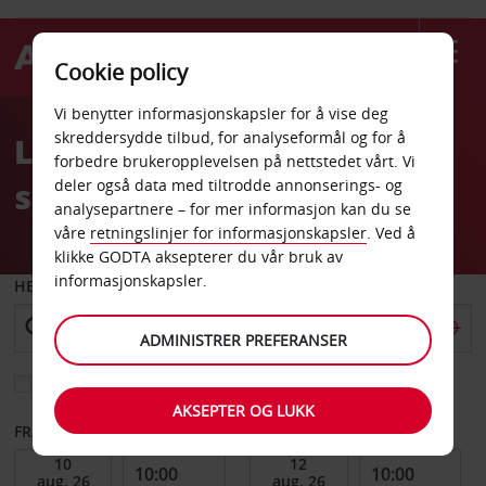
Cookie policy
Welcome
Vi benytter informasjonskapsler for å vise deg
to
skreddersydde tilbud, for analyseformål og for å
Leiebil Avignon TGV-
Avis
forbedre brukeropplevelsen på nettstedet vårt. Vi
stasjon
deler også data med tiltrodde annonserings- og
analysepartnere – for mer informasjon kan du se
våre
retningslinjer for informasjonskapsler
. Ved å
klikke GODTA aksepterer du vår bruk av
informasjonskapsler.
HENT FRA
ADMINISTRER PREFERANSER
Velg et annet leveringssted
AKSEPTER OG LUKK
FRA DATO
TIL DATO