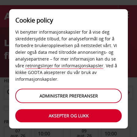
Cookie policy
Welcome
Vi benytter informasjonskapsler for å vise deg
to
skreddersydde tilbud, for analyseformål og for å
Leiebil Avignon Caumont
Avis
forbedre brukeropplevelsen på nettstedet vårt. Vi
flyplass
deler også data med tiltrodde annonserings- og
analysepartnere – for mer informasjon kan du se
våre
retningslinjer for informasjonskapsler
. Ved å
klikke GODTA aksepterer du vår bruk av
informasjonskapsler.
HENT FRA
ADMINISTRER PREFERANSER
Velg et annet leveringssted
AKSEPTER OG LUKK
FRA DATO
TIL DATO