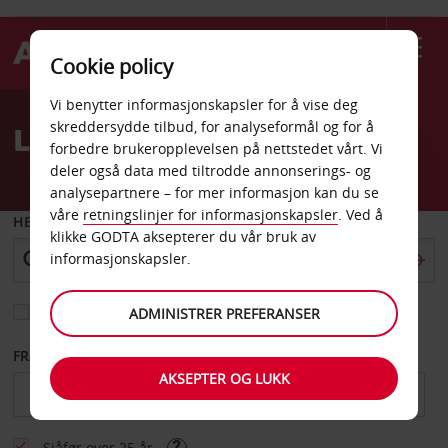
Cookie policy
Welcome
Vi benytter informasjonskapsler for å vise deg
to
skreddersydde tilbud, for analyseformål og for å
Leiebil Mons togstasjon
Avis
forbedre brukeropplevelsen på nettstedet vårt. Vi
deler også data med tiltrodde annonserings- og
analysepartnere – for mer informasjon kan du se
våre
retningslinjer for informasjonskapsler
. Ved å
HENT FRA
klikke GODTA aksepterer du vår bruk av
informasjonskapsler.
Velg et annet leveringssted
ADMINISTRER PREFERANSER
FRA DATO
TIL DATO
AKSEPTER OG LUKK
Sjåfør over 25 år