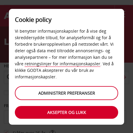
Cookie policy
Welcome
Vi benytter informasjonskapsler for å vise deg
to
skreddersydde tilbud, for analyseformål og for å
Leiebil Brugge
Avis
forbedre brukeropplevelsen på nettstedet vårt. Vi
deler også data med tiltrodde annonserings- og
analysepartnere – for mer informasjon kan du se
våre
retningslinjer for informasjonskapsler
. Ved å
HENT FRA
klikke GODTA aksepterer du vår bruk av
informasjonskapsler.
Velg et annet leveringssted
ADMINISTRER PREFERANSER
FRA DATO
TIL DATO
AKSEPTER OG LUKK
Sjåfør over 25 år