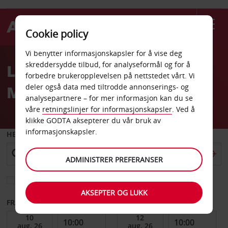
Cookie policy
Welcome
Vi benytter informasjonskapsler for å vise deg
to
skreddersydde tilbud, for analyseformål og for å
Leiebil Chase Bank Avis
Avis
forbedre brukeropplevelsen på nettstedet vårt. Vi
Milwaukee WI
deler også data med tiltrodde annonserings- og
analysepartnere – for mer informasjon kan du se
våre
retningslinjer for informasjonskapsler
. Ved å
klikke GODTA aksepterer du vår bruk av
informasjonskapsler.
HENT FRA
ADMINISTRER PREFERANSER
Velg et annet leveringssted
AKSEPTER OG LUKK
FRA DATO
TIL DATO