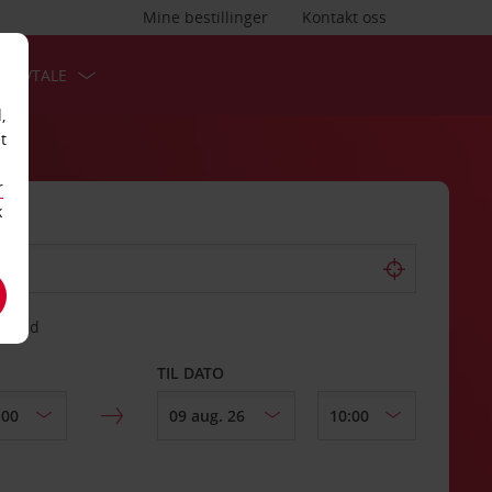
Mine bestillinger
Kontakt oss
TSAVTALE
,
t
r
k
gssted
TIL DATO