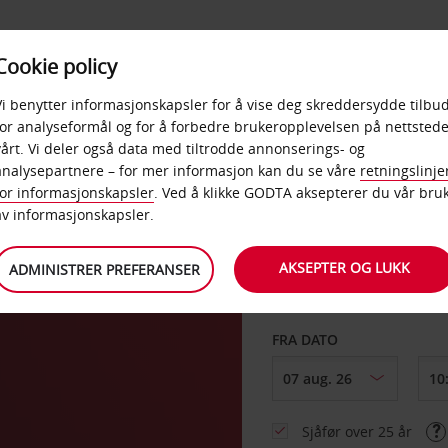
POPULÆRE
Cookie policy
D
PRODUKTER
BEDRIF
DESTINASJONER
Vi benytter informasjonskapsler for å vise deg skreddersydde tilbud
for analyseformål og for å forbedre brukeropplevelsen på nettstede
vårt. Vi deler også data med tiltrodde annonserings- og
analysepartnere – for mer informasjon kan du se våre
retningslinje
for informasjonskapsler
. Ved å klikke GODTA aksepterer du vår bru
HENT FRA
av informasjonskapsler.
AKSEPTER OG LUKK
ADMINISTRER PREFERANSER
Velg et annet leverin
FRA DATO
Sjåfør over 25 år