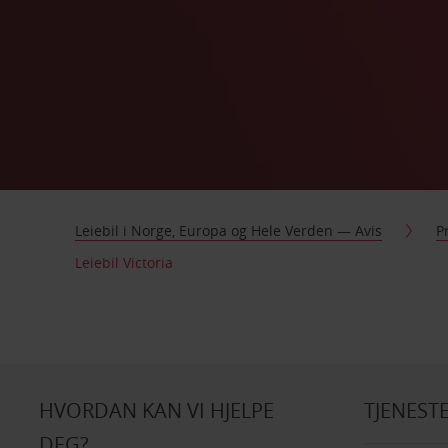
Leiebil i Norge, Europa og Hele Verden — Avis
P
Leiebil Victoria
HVORDAN KAN VI HJELPE
TJENEST
DEG?