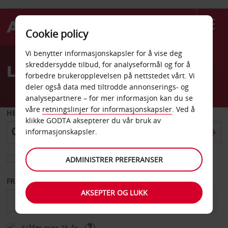
Cookie policy
Welcome
Vi benytter informasjonskapsler for å vise deg
to
skreddersydde tilbud, for analyseformål og for å
Leiebil Chattanooga
Avis
forbedre brukeropplevelsen på nettstedet vårt. Vi
deler også data med tiltrodde annonserings- og
analysepartnere – for mer informasjon kan du se
våre
retningslinjer for informasjonskapsler
. Ved å
HENT FRA
klikke GODTA aksepterer du vår bruk av
informasjonskapsler.
Velg et annet leveringssted
ADMINISTRER PREFERANSER
FRA DATO
TIL DATO
AKSEPTER OG LUKK
Sjåfør over 25 år