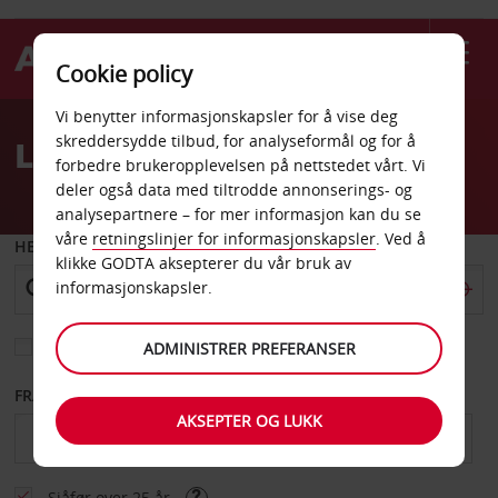
Cookie policy
Welcome
Vi benytter informasjonskapsler for å vise deg
to
skreddersydde tilbud, for analyseformål og for å
Leiebil Willow Grove
Avis
forbedre brukeropplevelsen på nettstedet vårt. Vi
deler også data med tiltrodde annonserings- og
analysepartnere – for mer informasjon kan du se
våre
retningslinjer for informasjonskapsler
. Ved å
HENT FRA
klikke GODTA aksepterer du vår bruk av
informasjonskapsler.
Velg et annet leveringssted
ADMINISTRER PREFERANSER
FRA DATO
TIL DATO
AKSEPTER OG LUKK
Sjåfør over 25 år