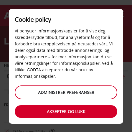
Cookie policy
Welcome
Vi benytter informasjonskapsler for å vise deg
to
skreddersydde tilbud, for analyseformål og for å
Leiebil Fairborn
Avis
forbedre brukeropplevelsen på nettstedet vårt. Vi
deler også data med tiltrodde annonserings- og
analysepartnere – for mer informasjon kan du se
våre
retningslinjer for informasjonskapsler
. Ved å
HENT FRA
klikke GODTA aksepterer du vår bruk av
informasjonskapsler.
Velg et annet leveringssted
ADMINISTRER PREFERANSER
FRA DATO
TIL DATO
AKSEPTER OG LUKK
Sjåfør over 25 år