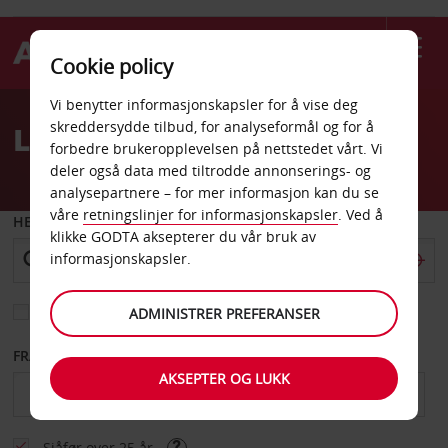
Cookie policy
Welcome
Vi benytter informasjonskapsler for å vise deg
to
skreddersydde tilbud, for analyseformål og for å
Leiebil Ithaca flyplass
Avis
forbedre brukeropplevelsen på nettstedet vårt. Vi
deler også data med tiltrodde annonserings- og
analysepartnere – for mer informasjon kan du se
våre
retningslinjer for informasjonskapsler
. Ved å
HENT FRA
klikke GODTA aksepterer du vår bruk av
informasjonskapsler.
Velg et annet leveringssted
ADMINISTRER PREFERANSER
FRA DATO
TIL DATO
AKSEPTER OG LUKK
Sjåfør over 25 år