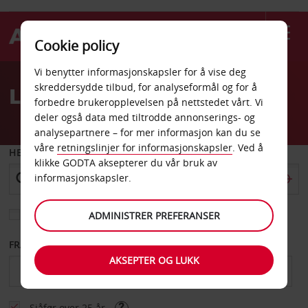
Cookie policy
Welcome
Vi benytter informasjonskapsler for å vise deg
to
skreddersydde tilbud, for analyseformål og for å
Leiebil Livonia
Avis
forbedre brukeropplevelsen på nettstedet vårt. Vi
deler også data med tiltrodde annonserings- og
analysepartnere – for mer informasjon kan du se
våre
retningslinjer for informasjonskapsler
. Ved å
HENT FRA
klikke GODTA aksepterer du vår bruk av
informasjonskapsler.
Velg et annet leveringssted
ADMINISTRER PREFERANSER
FRA DATO
TIL DATO
AKSEPTER OG LUKK
Sjåfør over 25 år