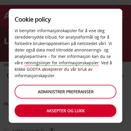
Cookie policy
Welcome
Vi benytter informasjonskapsler for å vise deg
to
skreddersydde tilbud, for analyseformål og for å
Leiebil Lexington Park
Avis
forbedre brukeropplevelsen på nettstedet vårt. Vi
deler også data med tiltrodde annonserings- og
analysepartnere – for mer informasjon kan du se
våre
retningslinjer for informasjonskapsler
. Ved å
HENT FRA
klikke GODTA aksepterer du vår bruk av
informasjonskapsler.
Velg et annet leveringssted
ADMINISTRER PREFERANSER
FRA DATO
TIL DATO
AKSEPTER OG LUKK
Sjåfør over 25 år