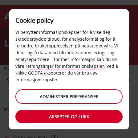
Cookie policy
Welcome
Vi benytter informasjonskapsler for å vise deg
to
skreddersydde tilbud, for analyseformål og for å
Leiebil Shreveport flyplass
Avis
forbedre brukeropplevelsen på nettstedet vårt. Vi
deler også data med tiltrodde annonserings- og
analysepartnere – for mer informasjon kan du se
våre
retningslinjer for informasjonskapsler
. Ved å
HENT FRA
klikke GODTA aksepterer du vår bruk av
informasjonskapsler.
Velg et annet leveringssted
ADMINISTRER PREFERANSER
FRA DATO
TIL DATO
AKSEPTER OG LUKK
Sjåfør over 25 år