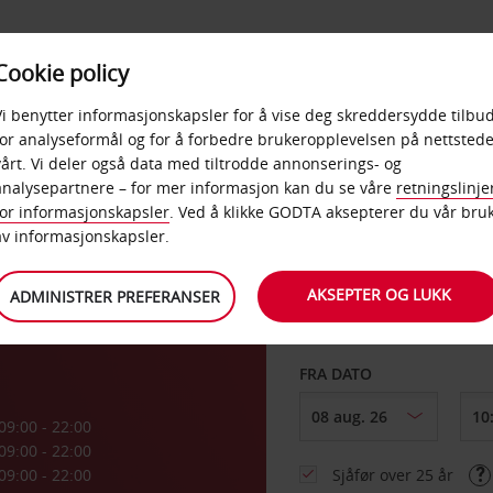
POPULÆRE
Cookie policy
D
PRODUKTER
BEDRIF
DESTINASJONER
Vi benytter informasjonskapsler for å vise deg skreddersydde tilbud
for analyseformål og for å forbedre brukeropplevelsen på nettstede
vårt. Vi deler også data med tiltrodde annonserings- og
analysepartnere – for mer informasjon kan du se våre
retningslinje
for informasjonskapsler
. Ved å klikke GODTA aksepterer du vår bru
HENT FRA
av informasjonskapsler.
AKSEPTER OG LUKK
ADMINISTRER PREFERANSER
Velg et annet leverin
FRA DATO
09:00 - 22:00
09:00 - 22:00
09:00 - 22:00
Sjåfør over 25 år