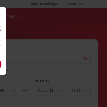
Mine bestillinger
Kontakt oss
TSAVTALE
,
t
r
k
gssted
TIL DATO