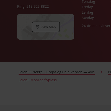
Torsdag
Ring: 318-323-8822
Fredag
Lørdag
Søndag
24-timers avlever
View Map
Leiebil i Norge, Europa og Hele Verden — Avis
P
Leiebil Monroe flyplass