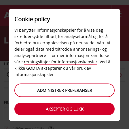
Cookie policy
Welcome
Vi benytter informasjonskapsler for å vise deg
to
skreddersydde tilbud, for analyseformål og for å
Leiebil Simons Island
Avis
forbedre brukeropplevelsen på nettstedet vårt. Vi
deler også data med tiltrodde annonserings- og
analysepartnere – for mer informasjon kan du se
våre
retningslinjer for informasjonskapsler
. Ved å
HENT FRA
klikke GODTA aksepterer du vår bruk av
informasjonskapsler.
Velg et annet leveringssted
ADMINISTRER PREFERANSER
FRA DATO
TIL DATO
AKSEPTER OG LUKK
Sjåfør over 25 år