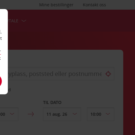
Mine bestillinger
Kontakt oss
TSAVTALE
,
t
r
k
gssted
TIL DATO