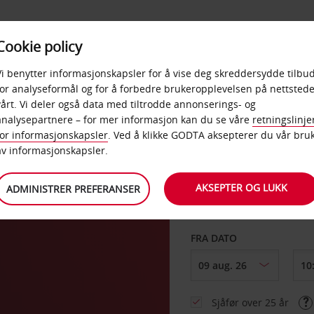
POPULÆRE
Cookie policy
D
PRODUKTER
BEDRIF
DESTINASJONER
Vi benytter informasjonskapsler for å vise deg skreddersydde tilbud
for analyseformål og for å forbedre brukeropplevelsen på nettstede
vårt. Vi deler også data med tiltrodde annonserings- og
analysepartnere – for mer informasjon kan du se våre
retningslinje
for informasjonskapsler
. Ved å klikke GODTA aksepterer du vår bru
HENT FRA
av informasjonskapsler.
AKSEPTER OG LUKK
ADMINISTRER PREFERANSER
Velg et annet leverin
FRA DATO
Sjåfør over 25 år