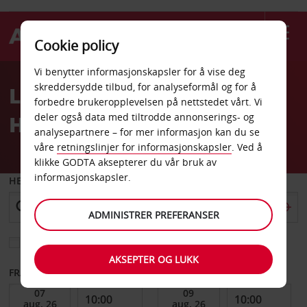
Cookie policy
Welcome
Vi benytter informasjonskapsler for å vise deg
to
skreddersydde tilbud, for analyseformål og for å
Leiebil San Jose Hilton
Avis
forbedre brukeropplevelsen på nettstedet vårt. Vi
Hotel
deler også data med tiltrodde annonserings- og
analysepartnere – for mer informasjon kan du se
våre
retningslinjer for informasjonskapsler
. Ved å
klikke GODTA aksepterer du vår bruk av
informasjonskapsler.
HENT FRA
ADMINISTRER PREFERANSER
Velg et annet leveringssted
AKSEPTER OG LUKK
FRA DATO
TIL DATO