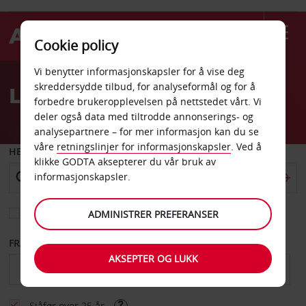
Cookie policy
Welcome
Vi benytter informasjonskapsler for å vise deg
to
skreddersydde tilbud, for analyseformål og for å
Leiebil Poway
Avis
forbedre brukeropplevelsen på nettstedet vårt. Vi
deler også data med tiltrodde annonserings- og
analysepartnere – for mer informasjon kan du se
våre
retningslinjer for informasjonskapsler
. Ved å
HENT FRA
klikke GODTA aksepterer du vår bruk av
informasjonskapsler.
Velg et annet leveringssted
ADMINISTRER PREFERANSER
FRA DATO
TIL DATO
AKSEPTER OG LUKK
Sjåfør over 25 år