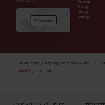
Ring: 562-599-6936
Torsdag
Fredag
Lørdag
Søndag
View Map
Leiebil i Norge, Europa og Hele Verden — Avis
P
Leiebil Signal Hill Avis