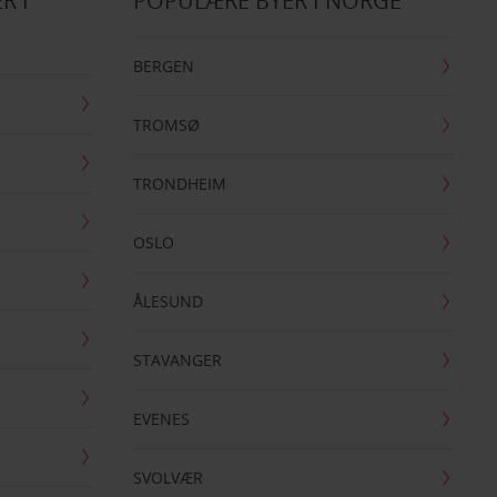
R I
POPULÆRE BYER I NORGE
BERGEN
TROMSØ
TRONDHEIM
OSLO
ÅLESUND
STAVANGER
EVENES
SVOLVÆR