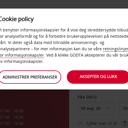
POPULÆRE
Cookie policy
D
PRODUKTER
BEDRIF
DESTINASJONER
Vi benytter informasjonskapsler for å vise deg skreddersydde tilbud
for analyseformål og for å forbedre brukeropplevelsen på nettstede
vårt. Vi deler også data med tiltrodde annonserings- og
ll
analysepartnere – for mer informasjon kan du se våre
retningslinje
for informasjonskapsler
. Ved å klikke GODTA aksepterer du vår bru
HENT FRA
av informasjonskapsler.
AKSEPTER OG LUKK
ADMINISTRER PREFERANSER
Velg et annet leverin
FRA DATO
07:00 - 16:00
07:00 - 16:00
07:00 - 16:00
Sjåfør over 25 år