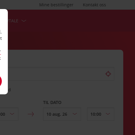
Mine bestillinger
Kontakt oss
TSAVTALE
,
t
r
k
gssted
TIL DATO