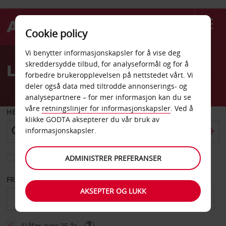
Cookie policy
Welcome
Vi benytter informasjonskapsler for å vise deg
to
skreddersydde tilbud, for analyseformål og for å
Leiebil La Jolla
Avis
forbedre brukeropplevelsen på nettstedet vårt. Vi
deler også data med tiltrodde annonserings- og
analysepartnere – for mer informasjon kan du se
våre
retningslinjer for informasjonskapsler
. Ved å
HENT FRA
klikke GODTA aksepterer du vår bruk av
informasjonskapsler.
Velg et annet leveringssted
ADMINISTRER PREFERANSER
FRA DATO
TIL DATO
AKSEPTER OG LUKK
Sjåfør over 25 år