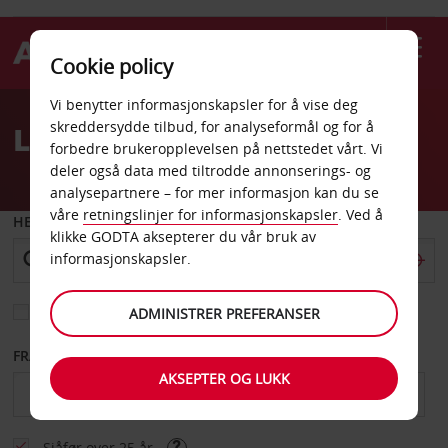
Cookie policy
Welcome
Vi benytter informasjonskapsler for å vise deg
to
skreddersydde tilbud, for analyseformål og for å
Leiebil London togstasjon
Avis
forbedre brukeropplevelsen på nettstedet vårt. Vi
deler også data med tiltrodde annonserings- og
analysepartnere – for mer informasjon kan du se
våre
retningslinjer for informasjonskapsler
. Ved å
HENT FRA
klikke GODTA aksepterer du vår bruk av
informasjonskapsler.
Velg et annet leveringssted
ADMINISTRER PREFERANSER
FRA DATO
TIL DATO
AKSEPTER OG LUKK
Sjåfør over 25 år