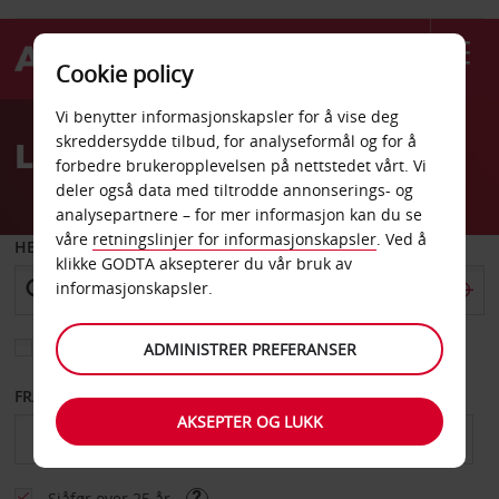
Cookie policy
Welcome
Vi benytter informasjonskapsler for å vise deg
to
skreddersydde tilbud, for analyseformål og for å
Leiebil Moncton
Avis
forbedre brukeropplevelsen på nettstedet vårt. Vi
deler også data med tiltrodde annonserings- og
analysepartnere – for mer informasjon kan du se
våre
retningslinjer for informasjonskapsler
. Ved å
HENT FRA
klikke GODTA aksepterer du vår bruk av
informasjonskapsler.
Velg et annet leveringssted
ADMINISTRER PREFERANSER
FRA DATO
TIL DATO
AKSEPTER OG LUKK
Sjåfør over 25 år