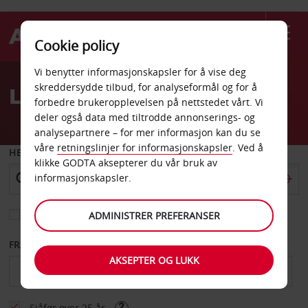
Cookie policy
Welcome
Vi benytter informasjonskapsler for å vise deg
to
skreddersydde tilbud, for analyseformål og for å
Leiebil Cartagena
Avis
forbedre brukeropplevelsen på nettstedet vårt. Vi
deler også data med tiltrodde annonserings- og
analysepartnere – for mer informasjon kan du se
våre
retningslinjer for informasjonskapsler
. Ved å
HENT FRA
klikke GODTA aksepterer du vår bruk av
informasjonskapsler.
Velg et annet leveringssted
ADMINISTRER PREFERANSER
FRA DATO
TIL DATO
AKSEPTER OG LUKK
Sjåfør over 25 år