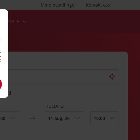
Mine bestillinger
Kontakt oss
TSAVTALE
,
t
r
k
gssted
TIL DATO