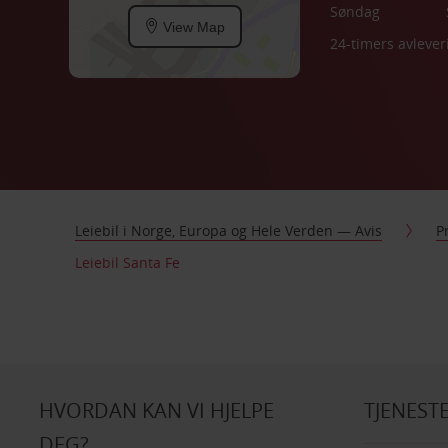
Søndag
View Map
24-timers avlever
Leiebil i Norge, Europa og Hele Verden — Avis
P
Leiebil Santa Fe
HVORDAN KAN VI HJELPE
TJENEST
DEG?