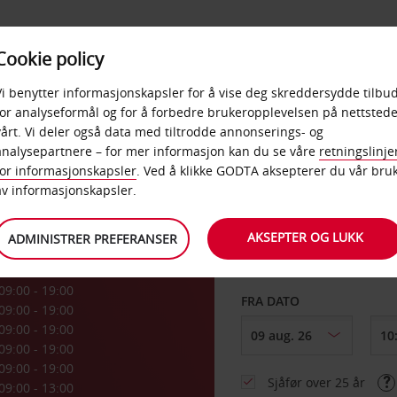
POPULÆRE
Cookie policy
D
PRODUKTER
BEDRIF
DESTINASJONER
Vi benytter informasjonskapsler for å vise deg skreddersydde tilbud
for analyseformål og for å forbedre brukeropplevelsen på nettstede
vårt. Vi deler også data med tiltrodde annonserings- og
analysepartnere – for mer informasjon kan du se våre
retningslinje
for informasjonskapsler
. Ved å klikke GODTA aksepterer du vår bru
HENT FRA
av informasjonskapsler.
AKSEPTER OG LUKK
ADMINISTRER PREFERANSER
Velg et annet leverin
09:00 - 19:00
FRA DATO
09:00 - 19:00
09:00 - 19:00
09:00 - 19:00
09:00 - 19:00
Sjåfør over 25 år
09:00 - 13:00