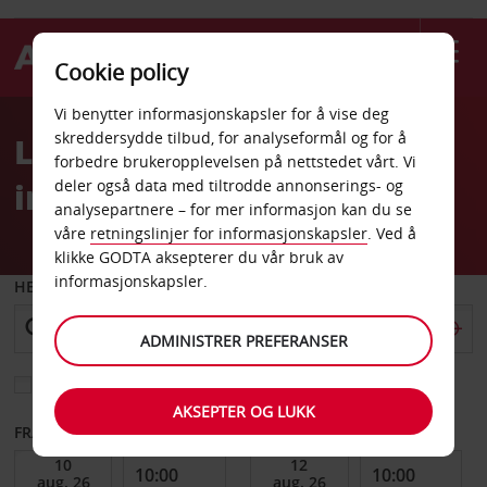
Cookie policy
Welcome
Vi benytter informasjonskapsler for å vise deg
to
skreddersydde tilbud, for analyseformål og for å
Leiebil Jujuy
Avis
forbedre brukeropplevelsen på nettstedet vårt. Vi
internasjonale flyplass
deler også data med tiltrodde annonserings- og
analysepartnere – for mer informasjon kan du se
våre
retningslinjer for informasjonskapsler
. Ved å
klikke GODTA aksepterer du vår bruk av
informasjonskapsler.
HENT FRA
ADMINISTRER PREFERANSER
Velg et annet leveringssted
AKSEPTER OG LUKK
FRA DATO
TIL DATO