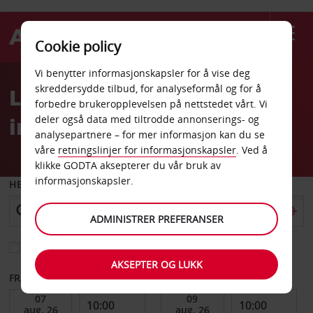
Cookie policy
Welcome
Vi benytter informasjonskapsler for å vise deg
to
skreddersydde tilbud, for analyseformål og for å
Leiebil El Calafate
Avis
forbedre brukeropplevelsen på nettstedet vårt. Vi
internasjonale flyplass
deler også data med tiltrodde annonserings- og
analysepartnere – for mer informasjon kan du se
våre
retningslinjer for informasjonskapsler
. Ved å
klikke GODTA aksepterer du vår bruk av
informasjonskapsler.
HENT FRA
ADMINISTRER PREFERANSER
Velg et annet leveringssted
AKSEPTER OG LUKK
FRA DATO
TIL DATO