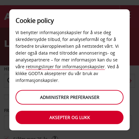
Cookie policy
Welcome
Vi benytter informasjonskapsler for å vise deg
to
skreddersydde tilbud, for analyseformål og for å
Leiebil Frankivsk
Avis
forbedre brukeropplevelsen på nettstedet vårt. Vi
deler også data med tiltrodde annonserings- og
analysepartnere – for mer informasjon kan du se
våre
retningslinjer for informasjonskapsler
. Ved å
HENT FRA
klikke GODTA aksepterer du vår bruk av
informasjonskapsler.
Velg et annet leveringssted
ADMINISTRER PREFERANSER
FRA DATO
TIL DATO
AKSEPTER OG LUKK
Sjåfør over 25 år