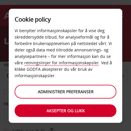
Cookie policy
Welcome
Vi benytter informasjonskapsler for å vise deg
to
skreddersydde tilbud, for analyseformål og for å
Leiebil Herford
Avis
forbedre brukeropplevelsen på nettstedet vårt. Vi
deler også data med tiltrodde annonserings- og
analysepartnere – for mer informasjon kan du se
våre
retningslinjer for informasjonskapsler
. Ved å
HENT FRA
klikke GODTA aksepterer du vår bruk av
informasjonskapsler.
Velg et annet leveringssted
ADMINISTRER PREFERANSER
FRA DATO
TIL DATO
AKSEPTER OG LUKK
Sjåfør over 25 år