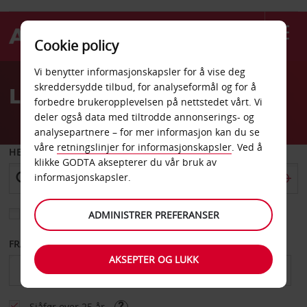
Cookie policy
Welcome
Vi benytter informasjonskapsler for å vise deg
to
skreddersydde tilbud, for analyseformål og for å
Leiebil Eskisehir
Avis
forbedre brukeropplevelsen på nettstedet vårt. Vi
deler også data med tiltrodde annonserings- og
analysepartnere – for mer informasjon kan du se
våre
retningslinjer for informasjonskapsler
. Ved å
HENT FRA
klikke GODTA aksepterer du vår bruk av
informasjonskapsler.
Velg et annet leveringssted
ADMINISTRER PREFERANSER
FRA DATO
TIL DATO
AKSEPTER OG LUKK
Sjåfør over 25 år