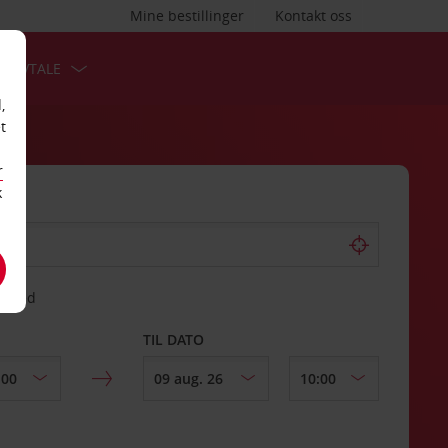
Mine bestillinger
Kontakt oss
TSAVTALE
,
t
r
k
gssted
TIL DATO