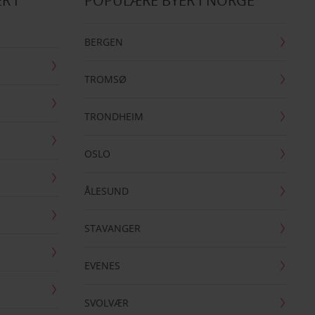
R I
POPULÆRE BYER I NORGE
BERGEN
TROMSØ
TRONDHEIM
OSLO
ÅLESUND
STAVANGER
EVENES
SVOLVÆR