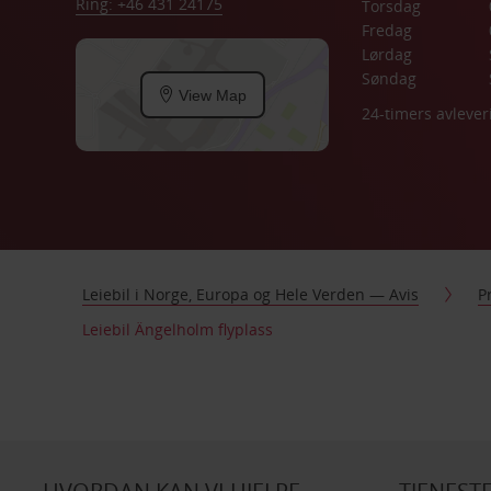
Ring: +46 431 24175
Torsdag
Fredag
Lørdag
Søndag
View Map
24-timers avlever
Leiebil i Norge, Europa og Hele Verden — Avis
P
Leiebil Ängelholm flyplass