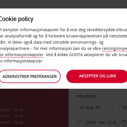
POPULÆRE
Cookie policy
D
PRODUKTER
BEDRIF
DESTINASJONER
Vi benytter informasjonskapsler for å vise deg skreddersydde tilbud
for analyseformål og for å forbedre brukeropplevelsen på nettstede
vårt. Vi deler også data med tiltrodde annonserings- og
lm
analysepartnere – for mer informasjon kan du se våre
retningslinje
for informasjonskapsler
. Ved å klikke GODTA aksepterer du vår bru
HENT FRA
av informasjonskapsler.
AKSEPTER OG LUKK
ADMINISTRER PREFERANSER
Velg et annet leverin
FRA DATO
08:00 - 16:00
08:00 - 16:00
08:00 - 16:00
Sjåfør over 25 år