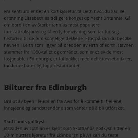
Fra sentrum er det en kort kjøretur til Leith hvor du kan se
dronning Elisabeth IIs tidligere kongeskip Yacht Britannia. Gå
om bord i en av Storbritannias mest populære
turistattraksjoner og få en lydomvisning som tar for seg
historien til de fem kongelige dekkene. Etterpå kan du besøke
havnen i Leith som ligger på bredden av Firth of Forth. Havnen
stammer fra 1300-tallet og området, som er et av de mest
fasjonable i Edinburgh, er fullpakket med delikatessebutikker,
moderne barer og topp restauranter.
Bilturer fra Edinburgh
Dra ut av byen i leiebilen fra Avis for å komme til fjellene,
innsjøene og sandstrendene som venter på å bli utforsket.
Skottlands golfkyst
Østsiden av Lothian er kjent som Skottlands golfkyst. Etter en
30-minutters kjøretur fra Edinburgh på A1 kan du teste