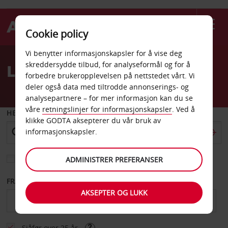
Cookie policy
Welcome
Vi benytter informasjonskapsler for å vise deg
to
skreddersydde tilbud, for analyseformål og for å
Leiebil i Edinburgh
Avis
forbedre brukeropplevelsen på nettstedet vårt. Vi
deler også data med tiltrodde annonserings- og
analysepartnere – for mer informasjon kan du se
våre
retningslinjer for informasjonskapsler
. Ved å
HENT FRA
klikke GODTA aksepterer du vår bruk av
informasjonskapsler.
Velg et annet leveringssted
ADMINISTRER PREFERANSER
FRA DATO
TIL DATO
AKSEPTER OG LUKK
Sjåfør over 25 år