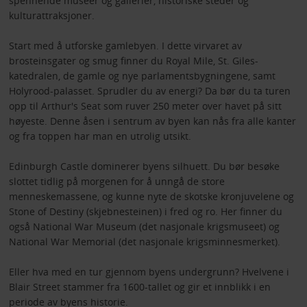
spennende museer og gallerier, historiske steder og
kulturattraksjoner.
Start med å utforske gamlebyen. I dette virvaret av
brosteinsgater og smug finner du Royal Mile, St. Giles-
katedralen, de gamle og nye parlamentsbygningene, samt
Holyrood-palasset. Sprudler du av energi? Da bør du ta turen
opp til Arthur's Seat som ruver 250 meter over havet på sitt
høyeste. Denne åsen i sentrum av byen kan nås fra alle kanter
og fra toppen har man en utrolig utsikt.
Edinburgh Castle dominerer byens silhuett. Du bør besøke
slottet tidlig på morgenen for å unngå de store
menneskemassene, og kunne nyte de skotske kronjuvelene og
Stone of Destiny (skjebnesteinen) i fred og ro. Her finner du
også National War Museum (det nasjonale krigsmuseet) og
National War Memorial (det nasjonale krigsminnesmerket).
Eller hva med en tur gjennom byens undergrunn? Hvelvene i
Blair Street stammer fra 1600-tallet og gir et innblikk i en
periode av byens historie.