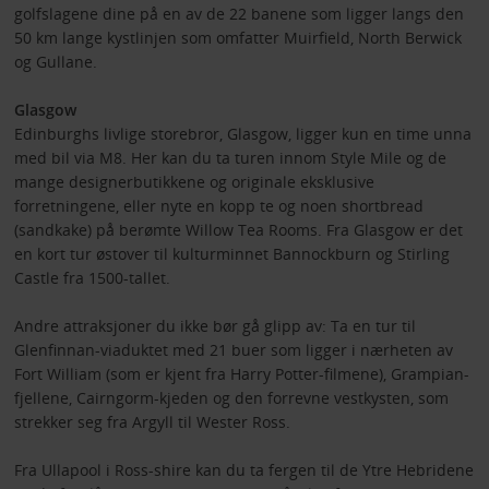
golfslagene dine på en av de 22 banene som ligger langs den
50 km lange kystlinjen som omfatter Muirfield, North Berwick
og Gullane.
Glasgow
Edinburghs livlige storebror, Glasgow, ligger kun en time unna
med bil via M8. Her kan du ta turen innom Style Mile og de
mange designerbutikkene og originale eksklusive
forretningene, eller nyte en kopp te og noen shortbread
(sandkake) på berømte Willow Tea Rooms. Fra Glasgow er det
en kort tur østover til kulturminnet Bannockburn og Stirling
Castle fra 1500-tallet.
Andre attraksjoner du ikke bør gå glipp av: Ta en tur til
Glenfinnan-viaduktet med 21 buer som ligger i nærheten av
Fort William (som er kjent fra Harry Potter-filmene), Grampian-
fjellene, Cairngorm-kjeden og den forrevne vestkysten, som
strekker seg fra Argyll til Wester Ross.
Fra Ullapool i Ross-shire kan du ta fergen til de Ytre Hebridene