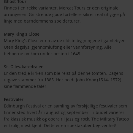
Ghost Tour
Finnes i en rekke varianter. Mercat Tours er den originale
arrangøren. Gnistrende gode fortellere sikrer real uhygge på
linje med barndommens speiderturer.
Mary King's Close
Mary King’s Close er en av de eldste bygningene i gamlebyen.
Uten dagslys, gjennomlufting eller vannforsyning. Alle
beboerne omkom under pesten i 1645.
St. Giles-katedralen
Er den tredje kirken som ble reist på denne tomten. Dagens
utgave stammer fra 1385. Her holdt John Knox (1514- 1572)
sine flammende taler.
Festivaler
Edinburgh Festival er en samling av forskjellige festivaler som
finner sted hvert år i august og september. Tilbudet varierer
fra klassisk musikk og opera til jazz og rock. The Military Tattoo
er trolig mest kjent. Dette er en spektakulær begivenhet!