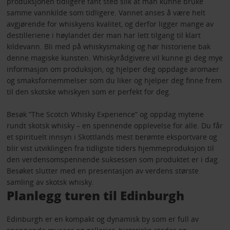
produksjonen tidligere fant sted slik at man kunne bruke
samme vannkilde som tidligere. Vannet anses å være helt
avgjørende for whiskyens kvalitet, og derfor ligger mange av
destilleriene i høylandet der man har lett tilgang til klart
kildevann. Bli med på whiskysmaking og hør historiene bak
denne magiske kunsten. Whiskyrådgivere vil kunne gi deg mye
informasjon om produksjon, og hjelper deg oppdage aromaer
og smaksfornemmelser som du liker og hjelper deg finne frem
til den skotske whiskyen som er perfekt for deg.
Besøk ”The Scotch Whisky Experience” og oppdag mytene
rundt skotsk whisky – en spennende opplevelse for alle. Du får
et spirituelt innsyn i Skottlands mest berømte eksportvare og
blir vist utviklingen fra tidligste tiders hjemmeproduksjon til
den verdensomspennende suksessen som produktet er i dag.
Besøket slutter med en presentasjon av verdens største
samling av skotsk whisky.
Planlegg turen til Edinburgh
Edinburgh er en kompakt og dynamisk by som er full av