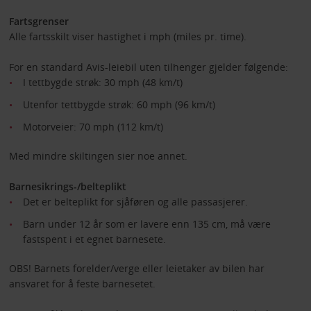
Fartsgrenser
Alle fartsskilt viser hastighet i mph (miles pr. time).
For en standard Avis-leiebil uten tilhenger gjelder følgende:
I tettbygde strøk: 30 mph (48 km/t)
Utenfor tettbygde strøk: 60 mph (96 km/t)
Motorveier: 70 mph (112 km/t)
Med mindre skiltingen sier noe annet.
Barnesikrings-/belteplikt
Det er belteplikt for sjåføren og alle passasjerer.
Barn under 12 år som er lavere enn 135 cm, må være
fastspent i et egnet barnesete.
OBS! Barnets forelder/verge eller leietaker av bilen har
ansvaret for å feste barnesetet.