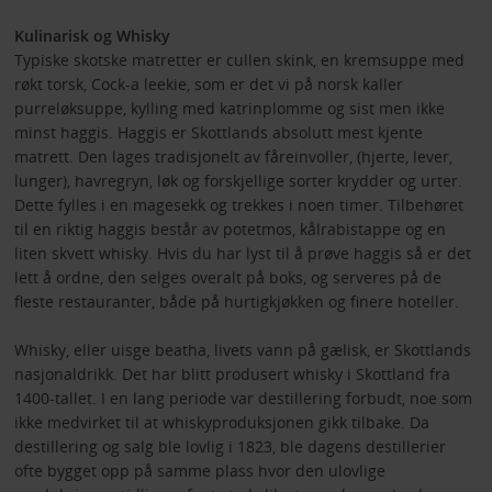
Kulinarisk og Whisky
Typiske skotske matretter er cullen skink, en kremsuppe med
røkt torsk, Cock-a leekie, som er det vi på norsk kaller
purreløksuppe, kylling med katrinplomme og sist men ikke
minst haggis. Haggis er Skottlands absolutt mest kjente
matrett. Den lages tradisjonelt av fåreinvoller, (hjerte, lever,
lunger), havregryn, løk og forskjellige sorter krydder og urter.
Dette fylles i en magesekk og trekkes i noen timer. Tilbehøret
til en riktig haggis består av potetmos, kålrabistappe og en
liten skvett whisky. Hvis du har lyst til å prøve haggis så er det
lett å ordne, den selges overalt på boks, og serveres på de
fleste restauranter, både på hurtigkjøkken og finere hoteller.
Whisky, eller uisge beatha, livets vann på gælisk, er Skottlands
nasjonaldrikk. Det har blitt produsert whisky i Skottland fra
1400-tallet. I en lang periode var destillering forbudt, noe som
ikke medvirket til at whiskyproduksjonen gikk tilbake. Da
destillering og salg ble lovlig i 1823, ble dagens destillerier
ofte bygget opp på samme plass hvor den ulovlige