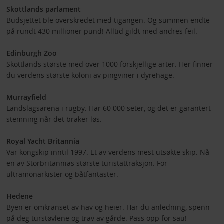
Skottlands parlament
Budsjettet ble overskredet med tigangen. Og summen endte
på rundt 430 millioner pund! Alltid gildt med andres feil.
Edinburgh Zoo
Skottlands største med over 1000 forskjellige arter. Her finner
du verdens største koloni av pingviner i dyrehage.
Murrayfield
Landslagsarena i rugby. Har 60 000 seter, og det er garantert
stemning når det braker løs.
Royal Yacht Britannia
Var kongskip inntil 1997. Et av verdens mest utsøkte skip. Nå
en av Storbritannias største turistattraksjon. For
ultramonarkister og båtfantaster.
Hedene
Byen er omkranset av hav og heier. Har du anledning, spenn
på deg turstøvlene og trav av gårde. Pass opp for sau!