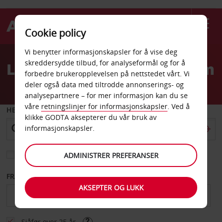
Cookie policy
Welcome
Vi benytter informasjonskapsler for å vise deg
to
skreddersydde tilbud, for analyseformål og for å
Leiebil Trondheim sentrum
Avis
forbedre brukeropplevelsen på nettstedet vårt. Vi
deler også data med tiltrodde annonserings- og
analysepartnere – for mer informasjon kan du se
våre
retningslinjer for informasjonskapsler
. Ved å
HENT FRA
klikke GODTA aksepterer du vår bruk av
informasjonskapsler.
Velg et annet leveringssted
ADMINISTRER PREFERANSER
FRA DATO
TIL DATO
AKSEPTER OG LUKK
Sjåfør over 25 år