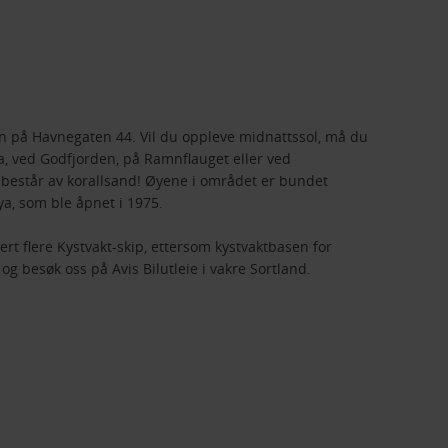
jonen på Havnegaten 44. Vil du oppleve midnattssol, må du
a, ved Godfjorden, på Ramnflauget eller ved
 består av korallsand! Øyene i området er bundet
a, som ble åpnet i 1975.
t flere Kystvakt-skip, ettersom kystvaktbasen for
 og besøk oss på Avis Bilutleie i vakre Sortland.