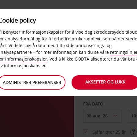
POPULÆRE
Cookie policy
D
PRODUKTER
BEDRIF
DESTINASJONER
Vi benytter informasjonskapsler for å vise deg skreddersydde tilbud
for analyseformål og for å forbedre brukeropplevelsen på nettstede
vårt. Vi deler også data med tiltrodde annonserings- og
analysepartnere – for mer informasjon kan du se våre
retningslinje
for informasjonskapsler
. Ved å klikke GODTA aksepterer du vår bru
HENT FRA
av informasjonskapsler.
AKSEPTER OG LUKK
ADMINISTRER PREFERANSER
Velg et annet leverin
FRA DATO
Sjåfør over 25 år