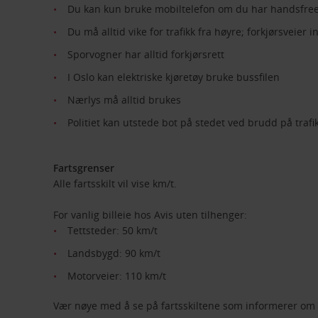
Du kan kun bruke mobiltelefon om du har handsfree
Du må alltid vike for trafikk fra høyre; forkjørsveier
Sporvogner har alltid forkjørsrett
I Oslo kan elektriske kjøretøy bruke bussfilen
Nærlys må alltid brukes
Politiet kan utstede bot på stedet ved brudd på traf
Fartsgrenser
Alle fartsskilt vil vise km/t.
For vanlig billeie hos Avis uten tilhenger:
Tettsteder: 50 km/t
Landsbygd: 90 km/t
Motorveier: 110 km/t
Vær nøye med å se på fartsskiltene som informerer om