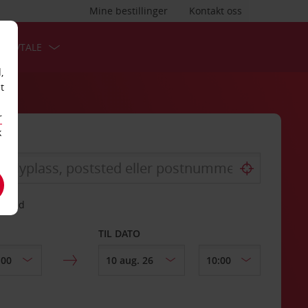
Mine bestillinger
Kontakt oss
TSAVTALE
,
t
r
k
gssted
TIL DATO