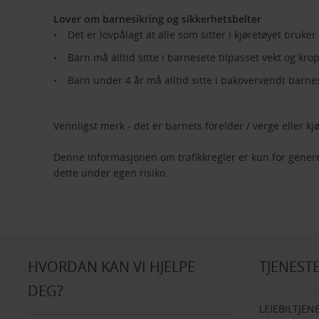
Lover om barnesikring og sikkerhetsbelter
Det er lovpålagt at alle som sitter i kjøretøyet bruker
Barn må alltid sitte i barnesete tilpasset vekt og kr
Barn under 4 år må alltid sitte i bakovervendt barne
Vennligst merk - det er barnets forelder / verge eller k
Denne informasjonen om trafikkregler er kun for generel
dette under egen risiko.
HVORDAN KAN VI HJELPE
TJENEST
DEG?
LEIEBILTJEN