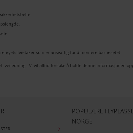
 sikkerhetsbelte.
oppslengde.
sete.
jøretøyets leietaker som er ansvarlig for å montere barnesetet.
l veiledning . Vi vil alltid forsøke å holde denne informasjonen o
ER
POPULÆRE FLYPLASSE
NORGE
ESTER