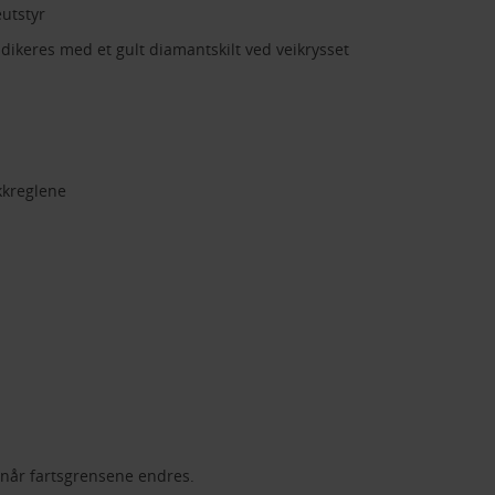
utstyr
 indikeres med et gult diamantskilt ved veikrysset
ikkreglene
 når fartsgrensene endres.