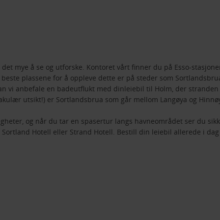
r, er det mye å se og utforske. Kontoret vårt finner du på Esso-stas
e beste plassene for å oppleve dette er på steder som Sortlandsbru
n vi anbefale en badeutflukt med dinleiebil til Holm, der stranden
akulær utsikt!) er Sortlandsbrua som går mellom Langøya og Hinnøy
ter, og når du tar en spasertur langs havneområdet ser du sikker
ortland Hotell eller Strand Hotell. Bestill din leiebil allerede i dag