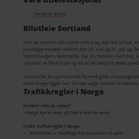
Sortland leiebil
Bilutleie Sortland
Hvis du bestiller din billeie online og skal leie bil he
planlegge besøket mellom den 23. mai og 23. juli, og d
Skytterhaugen i Vestmarka. Har du familien med deg, ka
sammen av flere broer og en av de viktigste (med spekt
Sortland er en sjarmerende by med gode shoppingmulighe
Nord-Norge ligger her. Du kan velge mellom to hoteller, S
Trafikkregler i Norge
Hvilken side av veien?
I Norge kjører man på høyre side av veien.
Unike trafikkregler i Norge
Vinterdekk er lovpålagt fra november til april